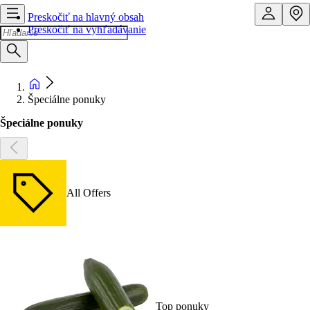
Preskočiť na hlavný obsah
Preskočiť na vyhľadávanie
Špeciálne ponuky
Špeciálne ponuky
All Offers
Top ponuky