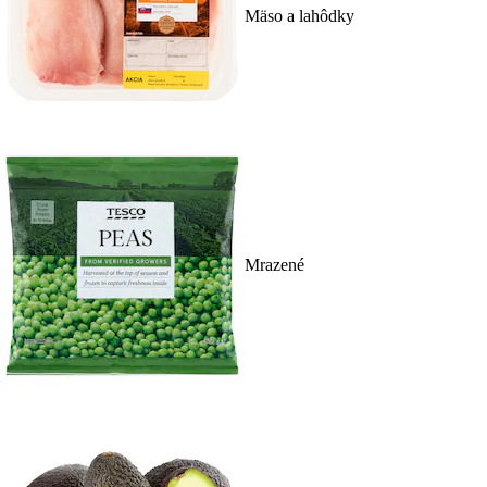
Mäso a lahôdky
Mrazené