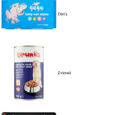
Dieťa
Zvieratá