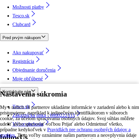
Možnosti platby
Tesco.sk
Clubcard
Pred prvým nákupom
Ako nakupovať
Registrácia
Objednanie doručenia
Moje obľúbené
Kontaktujte nás
Nastavenia súkromia
Tesco.sk
My a našich 18 partnerov ukladáme informácie v zariadení alebo k nim
pristupujeme, napríklad k jedinečným identifikátorom v súboroch
Zákaznícka linka - 0800222333
cookie, za účelom spracúvania osobných údajov. Svoj súhlas môžete
udeliť alebo spravovať voľbou Prijať alebo Odmietnuť všetko,
Výber obchodu
prípadne kedykoľvek v
Pravidlách pre ochranu osobných údajov a
cookies.
Tieto voľby oznámime našim partnerom a neovplyvnia údaje
followUs