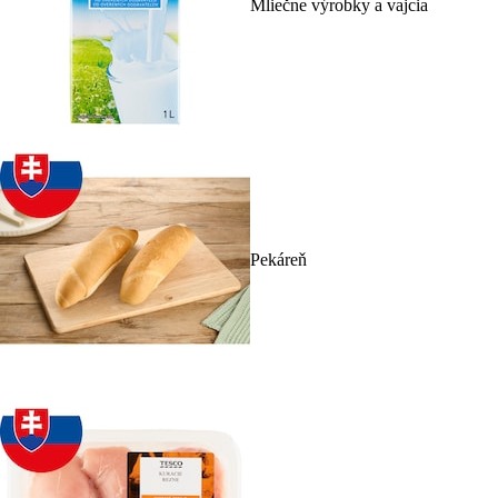
Mliečne výrobky a vajcia
Pekáreň