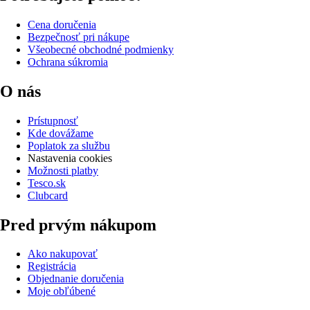
Cena doručenia
Bezpečnosť pri nákupe
Všeobecné obchodné podmienky
Ochrana súkromia
O nás
Prístupnosť
Kde dovážame
Poplatok za službu
Nastavenia cookies
Možnosti platby
Tesco.sk
Clubcard
Pred prvým nákupom
Ako nakupovať
Registrácia
Objednanie doručenia
Moje obľúbené