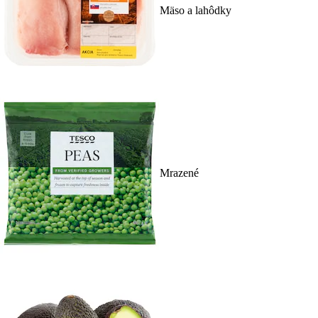
Mäso a lahôdky
Mrazené