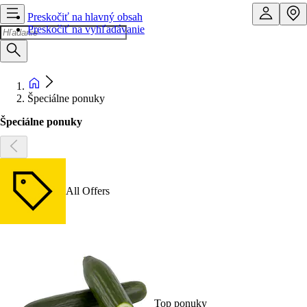
Preskočiť na hlavný obsah
Preskočiť na vyhľadávanie
Špeciálne ponuky
Špeciálne ponuky
All Offers
Top ponuky