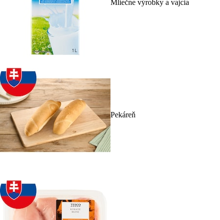
Mliečne výrobky a vajcia
Pekáreň