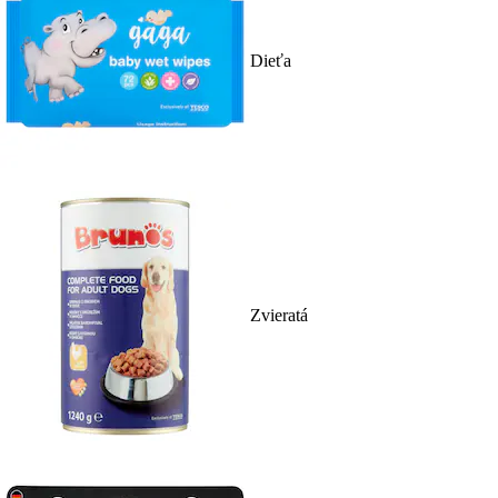
Dieťa
Zvieratá