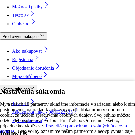
Možnosti platby
Tesco.sk
Clubcard
Pred prvým nákupom
Ako nakupovať
Registrácia
Objednanie doručenia
Moje obľúbené
Kontaktujte nás
Nastavenia súkromia
Tesco.sk
My a našich 18 partnerov ukladáme informácie v zariadení alebo k nim
pristupujeme, napríklad k jedinečným identifikátorom v súboroch
Zákaznícka linka - 0800222333
cookie, za účelom spracúvania osobných údajov. Svoj súhlas môžete
udeliť alebo spravovať voľbou Prijať alebo Odmietnuť všetko,
Výber obchodu
prípadne kedykoľvek v
Pravidlách pre ochranu osobných údajov a
cookies.
Tieto voľby oznámime našim partnerom a neovplyvnia údaje
followUs