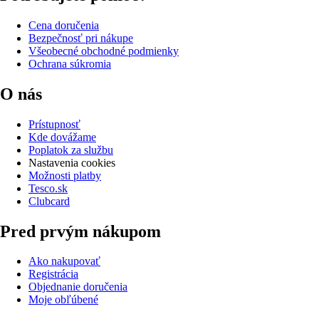
Cena doručenia
Bezpečnosť pri nákupe
Všeobecné obchodné podmienky
Ochrana súkromia
O nás
Prístupnosť
Kde dovážame
Poplatok za službu
Nastavenia cookies
Možnosti platby
Tesco.sk
Clubcard
Pred prvým nákupom
Ako nakupovať
Registrácia
Objednanie doručenia
Moje obľúbené