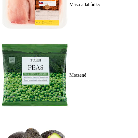
Mäso a lahôdky
Mrazené