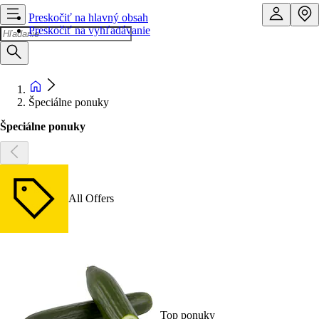
Preskočiť na hlavný obsah
Preskočiť na vyhľadávanie
Špeciálne ponuky
Špeciálne ponuky
All Offers
Top ponuky