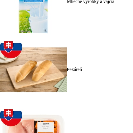
Mliečne výrobky a vajcia
Pekáreň