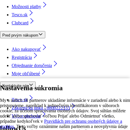
Možnosti platby
Tesco.sk
Clubcard
Pred prvým nákupom
Ako nakupovať
Registrácia
Objednanie doručenia
Moje obľúbené
Kontaktujte nás
Nastavenia súkromia
Tesco.sk
My a našich 18 partnerov ukladáme informácie v zariadení alebo k nim
pristupujeme, napríklad k jedinečným identifikátorom v súboroch
Zákaznícka linka - 0800222333
cookie, za účelom spracúvania osobných údajov. Svoj súhlas môžete
udeliť alebo spravovať voľbou Prijať alebo Odmietnuť všetko,
Výber obchodu
prípadne kedykoľvek v
Pravidlách pre ochranu osobných údajov a
cookies.
Tieto voľby oznámime našim partnerom a neovplyvnia údaje
followUs