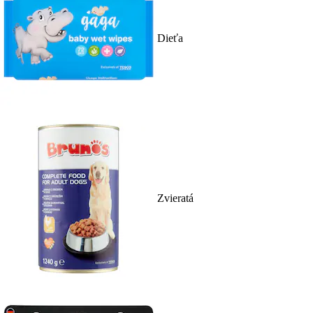
Dieťa
Zvieratá