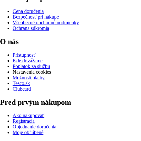
Cena doručenia
Bezpečnosť pri nákupe
Všeobecné obchodné podmienky
Ochrana súkromia
O nás
Prístupnosť
Kde dovážame
Poplatok za službu
Nastavenia cookies
Možnosti platby
Tesco.sk
Clubcard
Pred prvým nákupom
Ako nakupovať
Registrácia
Objednanie doručenia
Moje obľúbené