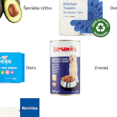
Špeciálna výživa
Dom
Dieťa
Zvieratá