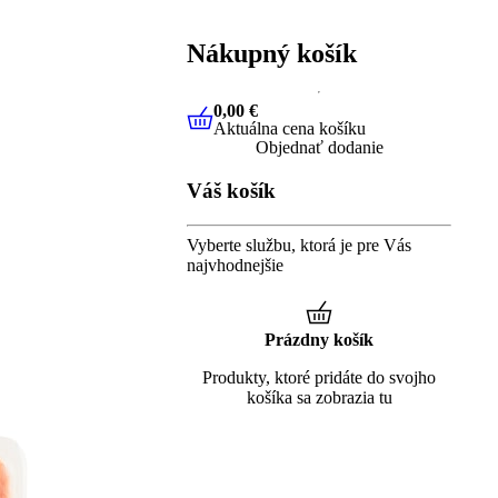
Nákupný košík
0,00 €
Aktuálna cena košíku
0,00 €
Aktuálna cena košíku
Objednať dodanie
Váš košík
Vyberte službu, ktorá je pre Vás
najvhodnejšie
Prázdny košík
Produkty, ktoré pridáte do svojho
košíka sa zobrazia tu