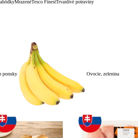
lahôdky
Mrazené
Tesco Finest
Trvanlivé potraviny
p ponuky
Ovocie, zelenina