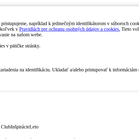
 pristupujeme, napríklad k jedinečným identifikátorom v súboroch coo
dykoľvek v
Pravidlách pre ochranu osobných údajov a cookies.
Tieto voľ
vanie na našom webe.
es v pätičke stránky.
zariadenia na identifikáciu. Ukladať a/alebo pristupovať k informáciám
 Club
Inšpirácie
Leto