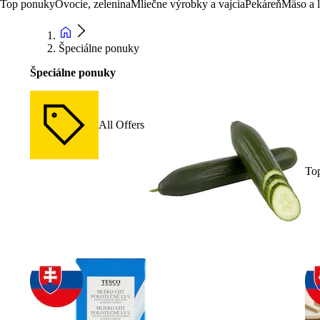
Top ponuky
Ovocie, zelenina
Mliečne výrobky a vajcia
Pekáreň
Mäso a 
Špeciálne ponuky
Špeciálne ponuky
All Offers
To