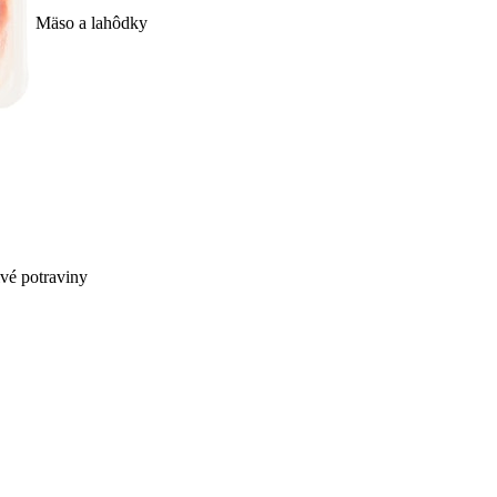
Mäso a lahôdky
ivé potraviny