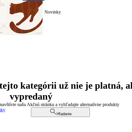
Novinky
jto kategórii už nie je platná, a
vypredaný
 navštívte našu Akčnú stránku a vyhľadajte alternatívne produkty
uky
Hľadanie