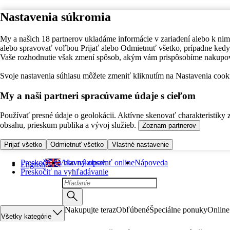
Nastavenia súkromia
My a našich 18 partnerov ukladáme informácie v zariadení alebo k nim
alebo spravovať voľbou Prijať alebo Odmietnuť všetko, prípadne ke
Vaše rozhodnutie však zmení spôsob, akým vám prispôsobíme nakupo
Svoje nastavenia súhlasu môžete zmeniť kliknutím na Nastavenia cooki
My a naši partneri spracúvame údaje s cieľom
Používať presné údaje o geolokácii. Aktívne skenovať charakteristiky 
obsahu, prieskum publika a vývoj služieb.
Zoznam partnerov
Prijať všetko
Odmietnuť všetko
Vlastné nastavenie
Preskočiť na hlavný obsah
Ako nakupovať online
Nápoveda
English
Preskočiť na vyhľadávanie
Nakupujte teraz
Obľúbené
Špeciálne ponuky
Online
Všetky kategórie