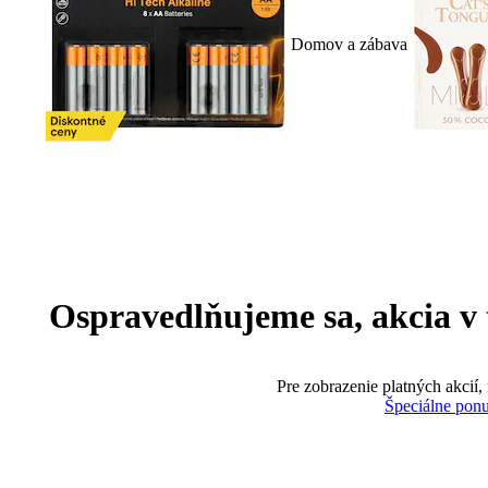
Domov a zábava
Ospravedlňujeme sa, akcia v te
Pre zobrazenie platných akcií,
Špeciálne pon