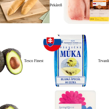
Pekáreň
Tesco Finest
Trvanl