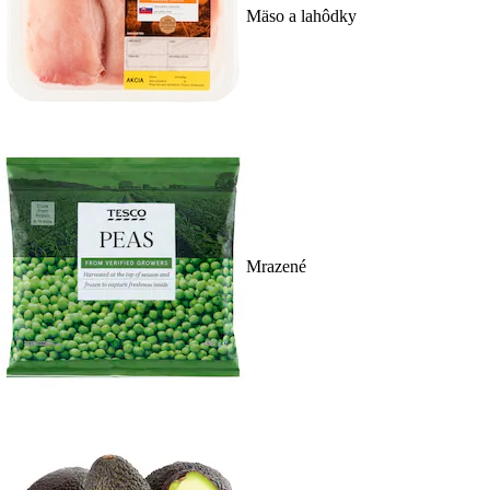
Mäso a lahôdky
Mrazené