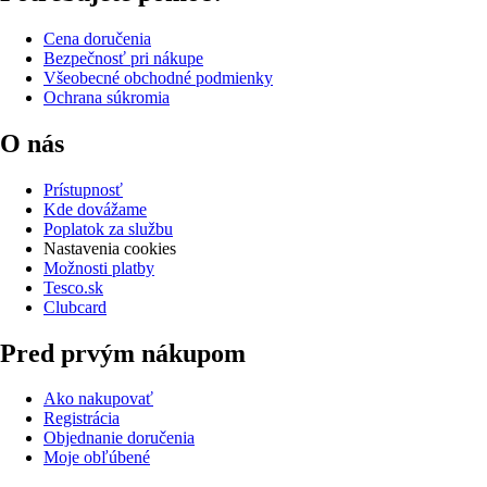
Cena doručenia
Bezpečnosť pri nákupe
Všeobecné obchodné podmienky
Ochrana súkromia
O nás
Prístupnosť
Kde dovážame
Poplatok za službu
Nastavenia cookies
Možnosti platby
Tesco.sk
Clubcard
Pred prvým nákupom
Ako nakupovať
Registrácia
Objednanie doručenia
Moje obľúbené