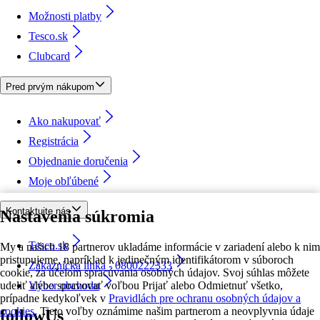
Možnosti platby
Tesco.sk
Clubcard
Pred prvým nákupom
Ako nakupovať
Registrácia
Objednanie doručenia
Moje obľúbené
Kontaktujte nás
Nastavenia súkromia
Tesco.sk
My a našich 18 partnerov ukladáme informácie v zariadení alebo k nim
pristupujeme, napríklad k jedinečným identifikátorom v súboroch
Zákaznícka linka - 0800222333
cookie, za účelom spracúvania osobných údajov. Svoj súhlas môžete
udeliť alebo spravovať voľbou Prijať alebo Odmietnuť všetko,
Výber obchodu
prípadne kedykoľvek v
Pravidlách pre ochranu osobných údajov a
cookies.
Tieto voľby oznámime našim partnerom a neovplyvnia údaje
followUs