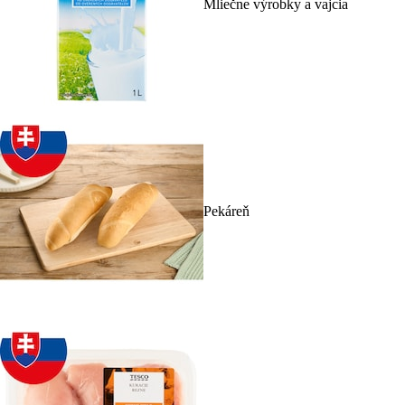
Mliečne výrobky a vajcia
Pekáreň