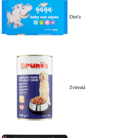
Dieťa
Zvieratá