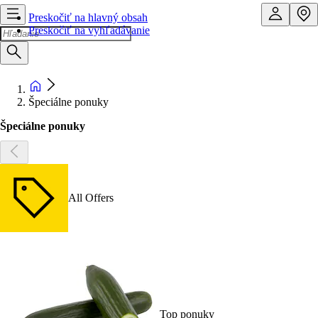
Preskočiť na hlavný obsah
Preskočiť na vyhľadávanie
Špeciálne ponuky
Špeciálne ponuky
All Offers
Top ponuky