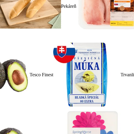
Pekáreň
Tesco Finest
Trvanl