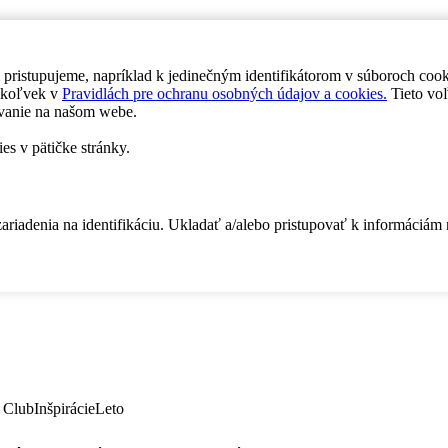
 pristupujeme, napríklad k jedinečným identifikátorom v súboroch coo
dykoľvek v
Pravidlách pre ochranu osobných údajov a cookies.
Tieto voľ
vanie na našom webe.
es v pätičke stránky.
zariadenia na identifikáciu. Ukladať a/alebo pristupovať k informáciám
 Club
Inšpirácie
Leto