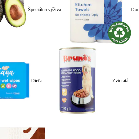
Špeciálna výživa
Dom
Dieťa
Zvieratá