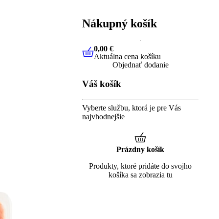
Nákupný košík
0,00 €
Aktuálna cena košíku
0,00 €
Aktuálna cena košíku
Objednať dodanie
Váš košík
Vyberte službu, ktorá je pre Vás
najvhodnejšie
Prázdny košík
Produkty, ktoré pridáte do svojho
košíka sa zobrazia tu