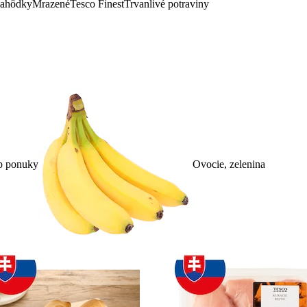
lahôdky
Mrazené
Tesco Finest
Trvanlivé potraviny
p ponuky
Ovocie, zelenina