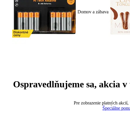
Domov a zábava
Ospravedlňujeme sa, akcia v te
Pre zobrazenie platných akcií,
Špeciálne pon