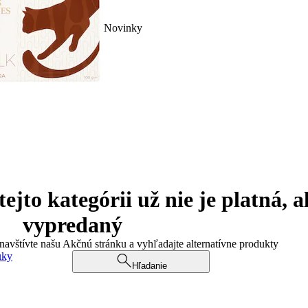
Novinky
jto kategórii už nie je platná, a
vypredaný
 navštívte našu Akčnú stránku a vyhľadajte alternatívne produkty
uky
Hľadanie