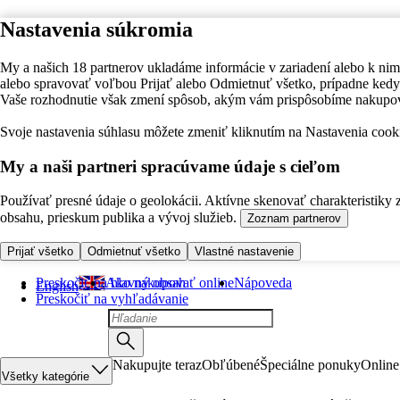
Nastavenia súkromia
My a našich 18 partnerov ukladáme informácie v zariadení alebo k nim
alebo spravovať voľbou Prijať alebo Odmietnuť všetko, prípadne ke
Vaše rozhodnutie však zmení spôsob, akým vám prispôsobíme nakupo
Svoje nastavenia súhlasu môžete zmeniť kliknutím na Nastavenia cooki
My a naši partneri spracúvame údaje s cieľom
Používať presné údaje o geolokácii. Aktívne skenovať charakteristiky 
obsahu, prieskum publika a vývoj služieb.
Zoznam partnerov
Prijať všetko
Odmietnuť všetko
Vlastné nastavenie
Preskočiť na hlavný obsah
Ako nakupovať online
Nápoveda
English
Preskočiť na vyhľadávanie
Nakupujte teraz
Obľúbené
Špeciálne ponuky
Online
Všetky kategórie