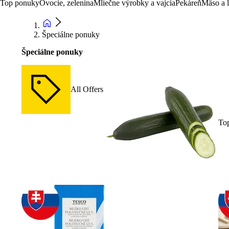
Top ponuky
Ovocie, zelenina
Mliečne výrobky a vajcia
Pekáreň
Mäso a 
Špeciálne ponuky
Špeciálne ponuky
All Offers
To