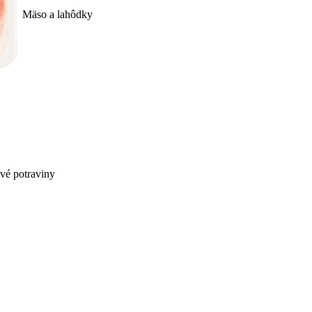
Mäso a lahôdky
ivé potraviny