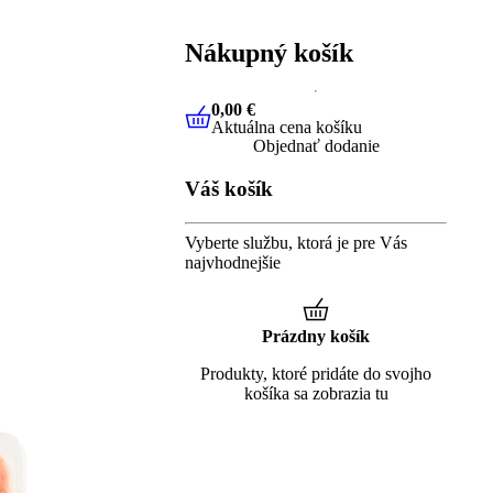
Nákupný košík
0,00 €
Aktuálna cena košíku
0,00 €
Aktuálna cena košíku
Objednať dodanie
Váš košík
Vyberte službu, ktorá je pre Vás
najvhodnejšie
Prázdny košík
Produkty, ktoré pridáte do svojho
košíka sa zobrazia tu