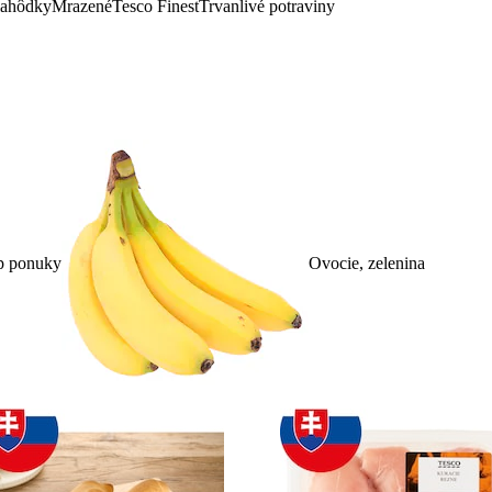
lahôdky
Mrazené
Tesco Finest
Trvanlivé potraviny
p ponuky
Ovocie, zelenina