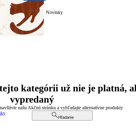
Novinky
jto kategórii už nie je platná, a
vypredaný
 navštívte našu Akčnú stránku a vyhľadajte alternatívne produkty
uky
Hľadanie