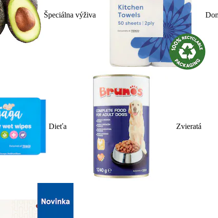
Špeciálna výživa
Dom
Dieťa
Zvieratá