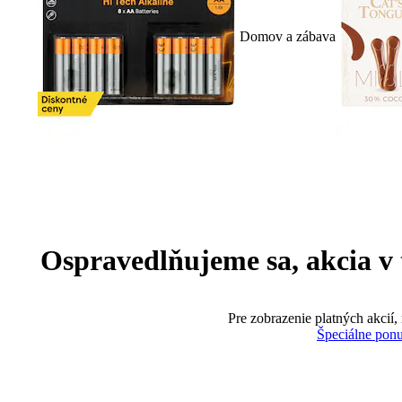
Domov a zábava
Ospravedlňujeme sa, akcia v te
Pre zobrazenie platných akcií,
Špeciálne pon