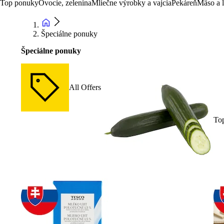
Top ponuky
Ovocie, zelenina
Mliečne výrobky a vajcia
Pekáreň
Mäso a 
Špeciálne ponuky
Špeciálne ponuky
All Offers
To