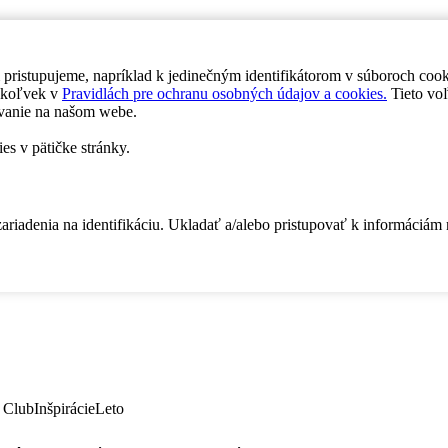
 pristupujeme, napríklad k jedinečným identifikátorom v súboroch coo
dykoľvek v
Pravidlách pre ochranu osobných údajov a cookies.
Tieto voľ
vanie na našom webe.
es v pätičke stránky.
zariadenia na identifikáciu. Ukladať a/alebo pristupovať k informáciám
 Club
Inšpirácie
Leto