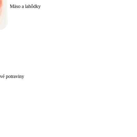
Mäso a lahôdky
ivé potraviny