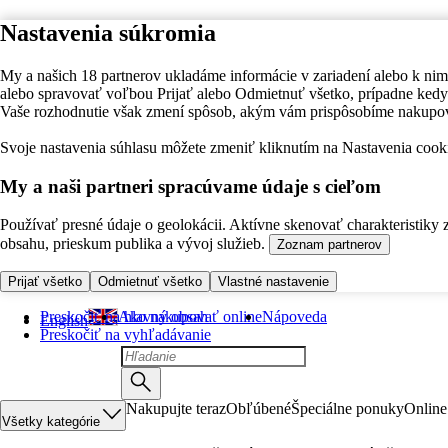
Nastavenia súkromia
My a našich 18 partnerov ukladáme informácie v zariadení alebo k nim
alebo spravovať voľbou Prijať alebo Odmietnuť všetko, prípadne ke
Vaše rozhodnutie však zmení spôsob, akým vám prispôsobíme nakupo
Svoje nastavenia súhlasu môžete zmeniť kliknutím na Nastavenia cooki
My a naši partneri spracúvame údaje s cieľom
Používať presné údaje o geolokácii. Aktívne skenovať charakteristiky 
obsahu, prieskum publika a vývoj služieb.
Zoznam partnerov
Prijať všetko
Odmietnuť všetko
Vlastné nastavenie
Preskočiť na hlavný obsah
Ako nakupovať online
Nápoveda
English
Preskočiť na vyhľadávanie
Nakupujte teraz
Obľúbené
Špeciálne ponuky
Online
Všetky kategórie