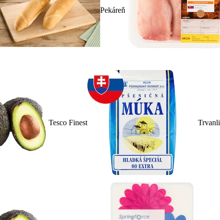
Pekáreň
Tesco Finest
Trvanl