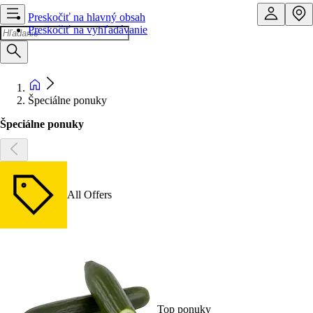
Preskočiť na hlavný obsah
Preskočiť na vyhľadávanie
Špeciálne ponuky
Špeciálne ponuky
All Offers
Top ponuky