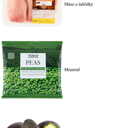
Mäso a lahôdky
Mrazené