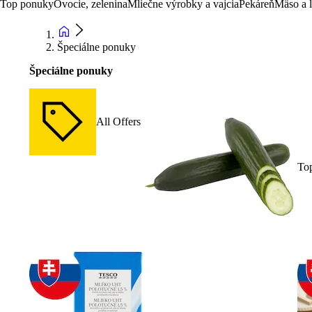
Top ponuky
Ovocie, zelenina
Mliečne výrobky a vajcia
Pekáreň
Mäso a 
Špeciálne ponuky
Špeciálne ponuky
All Offers
To