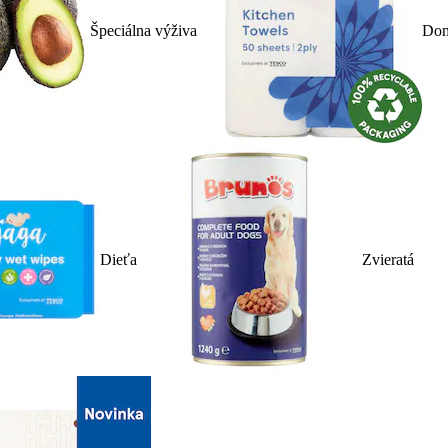
Špeciálna výživa
Dom
Dieťa
Zvieratá