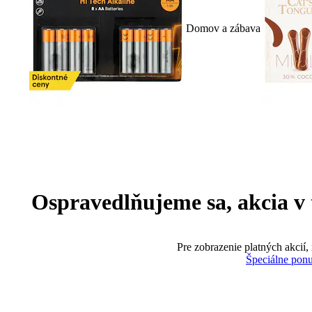
Domov a zábava
Ospravedlňujeme sa, akcia v te
Pre zobrazenie platných akcií,
Špeciálne pon