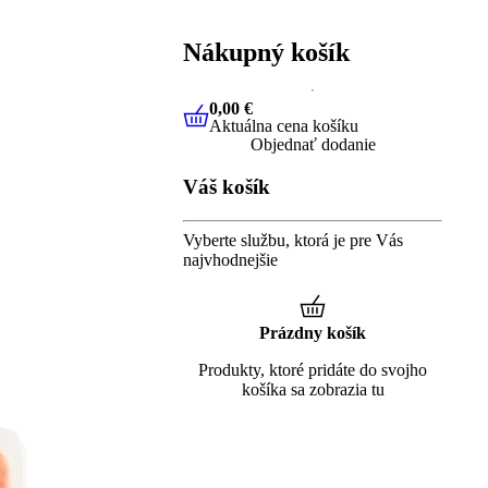
Nákupný košík
0,00 €
Aktuálna cena košíku
0,00 €
Aktuálna cena košíku
Objednať dodanie
Váš košík
Vyberte službu, ktorá je pre Vás
najvhodnejšie
Prázdny košík
Produkty, ktoré pridáte do svojho
košíka sa zobrazia tu