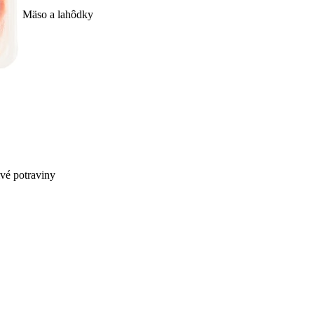
Mäso a lahôdky
ivé potraviny