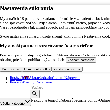
Nastavenia súkromia
My a našich 18 partnerov ukladáme informácie v zariadení alebo k nim
alebo spravovať voľbou Prijať alebo Odmietnuť všetko, prípadne ke
Vaše rozhodnutie však zmení spôsob, akým vám prispôsobíme nakupo
Svoje nastavenia súhlasu môžete zmeniť kliknutím na Nastavenia cooki
My a naši partneri spracúvame údaje s cieľom
Používať presné údaje o geolokácii. Aktívne skenovať charakteristiky 
obsahu, prieskum publika a vývoj služieb.
Zoznam partnerov
Prijať všetko
Odmietnuť všetko
Vlastné nastavenie
Preskočiť na hlavný obsah
Ako nakupovať online
Nápoveda
English
Preskočiť na vyhľadávanie
Nakupujte teraz
Obľúbené
Špeciálne ponuky
Online
Všetky kategórie