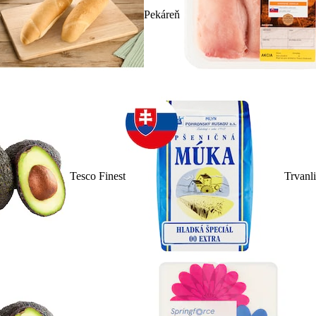
Pekáreň
Tesco Finest
Trvanl