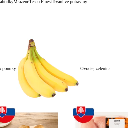
lahôdky
Mrazené
Tesco Finest
Trvanlivé potraviny
p ponuky
Ovocie, zelenina