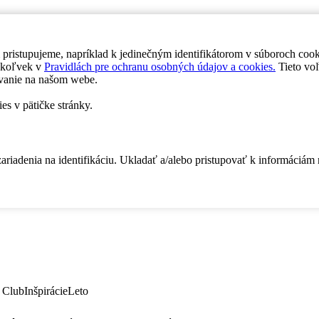
 pristupujeme, napríklad k jedinečným identifikátorom v súboroch coo
dykoľvek v
Pravidlách pre ochranu osobných údajov a cookies.
Tieto voľ
vanie na našom webe.
es v pätičke stránky.
zariadenia na identifikáciu. Ukladať a/alebo pristupovať k informáciám
 Club
Inšpirácie
Leto