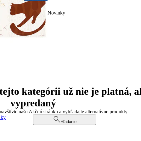
Novinky
jto kategórii už nie je platná, a
vypredaný
 navštívte našu Akčnú stránku a vyhľadajte alternatívne produkty
uky
Hľadanie