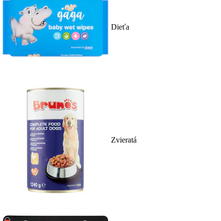
Dieťa
Zvieratá