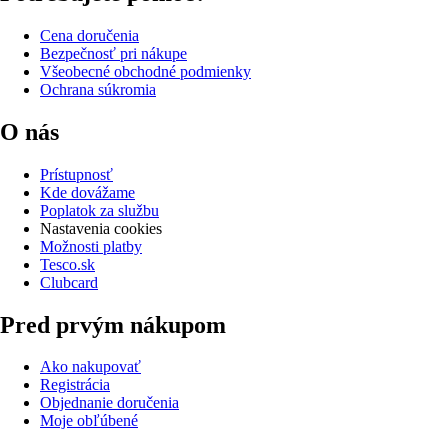
Cena doručenia
Bezpečnosť pri nákupe
Všeobecné obchodné podmienky
Ochrana súkromia
O nás
Prístupnosť
Kde dovážame
Poplatok za službu
Nastavenia cookies
Možnosti platby
Tesco.sk
Clubcard
Pred prvým nákupom
Ako nakupovať
Registrácia
Objednanie doručenia
Moje obľúbené