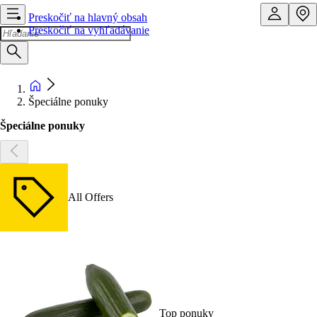
Preskočiť na hlavný obsah
Preskočiť na vyhľadávanie
Špeciálne ponuky
Špeciálne ponuky
All Offers
Top ponuky