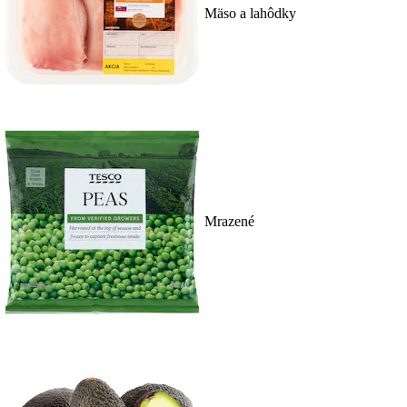
Mäso a lahôdky
Mrazené