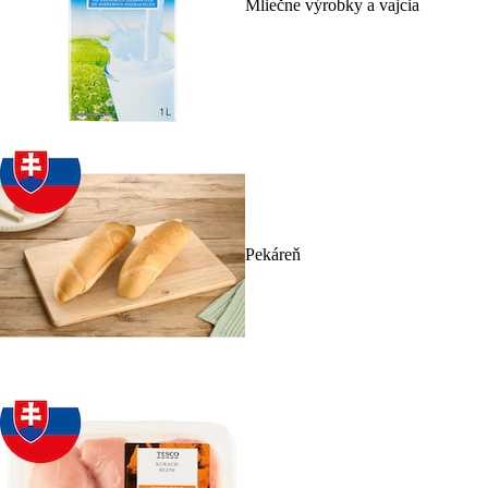
Mliečne výrobky a vajcia
Pekáreň