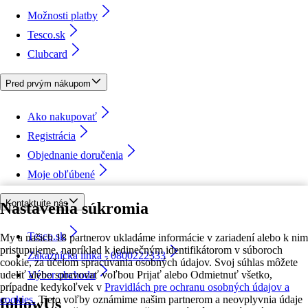
Možnosti platby
Tesco.sk
Clubcard
Pred prvým nákupom
Ako nakupovať
Registrácia
Objednanie doručenia
Moje obľúbené
Kontaktujte nás
Nastavenia súkromia
Tesco.sk
My a našich 18 partnerov ukladáme informácie v zariadení alebo k nim
pristupujeme, napríklad k jedinečným identifikátorom v súboroch
Zákaznícka linka - 0800222333
cookie, za účelom spracúvania osobných údajov. Svoj súhlas môžete
udeliť alebo spravovať voľbou Prijať alebo Odmietnuť všetko,
Výber obchodu
prípadne kedykoľvek v
Pravidlách pre ochranu osobných údajov a
cookies.
Tieto voľby oznámime našim partnerom a neovplyvnia údaje
followUs