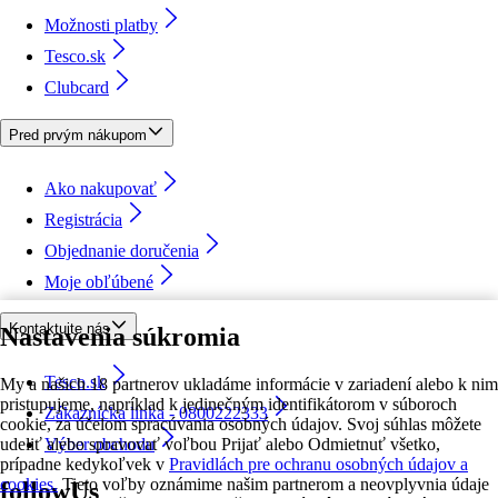
Možnosti platby
Tesco.sk
Clubcard
Pred prvým nákupom
Ako nakupovať
Registrácia
Objednanie doručenia
Moje obľúbené
Kontaktujte nás
Nastavenia súkromia
Tesco.sk
My a našich 18 partnerov ukladáme informácie v zariadení alebo k nim
pristupujeme, napríklad k jedinečným identifikátorom v súboroch
Zákaznícka linka - 0800222333
cookie, za účelom spracúvania osobných údajov. Svoj súhlas môžete
udeliť alebo spravovať voľbou Prijať alebo Odmietnuť všetko,
Výber obchodu
prípadne kedykoľvek v
Pravidlách pre ochranu osobných údajov a
cookies.
Tieto voľby oznámime našim partnerom a neovplyvnia údaje
followUs