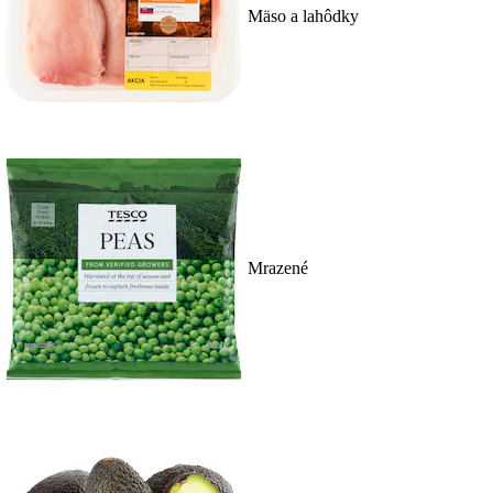
Mäso a lahôdky
Mrazené