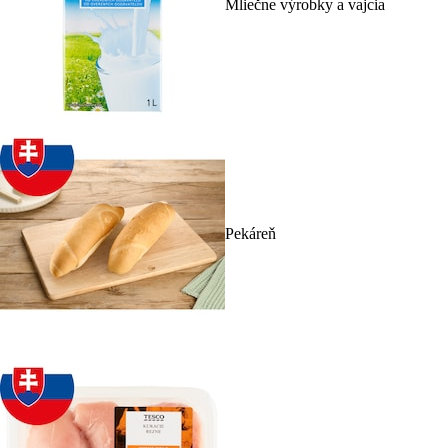
Mliečne výrobky a vajcia
Pekáreň