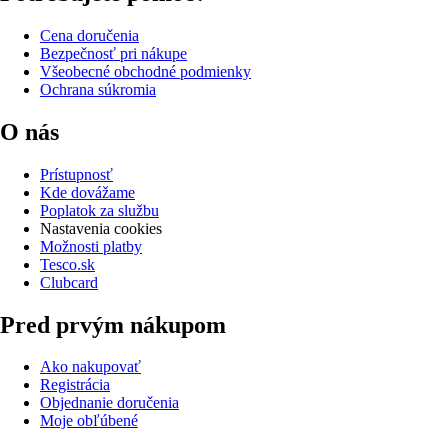
Cena doručenia
Bezpečnosť pri nákupe
Všeobecné obchodné podmienky
Ochrana súkromia
O nás
Prístupnosť
Kde dovážame
Poplatok za službu
Nastavenia cookies
Možnosti platby
Tesco.sk
Clubcard
Pred prvým nákupom
Ako nakupovať
Registrácia
Objednanie doručenia
Moje obľúbené