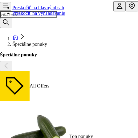
Preskočiť na hlavný obsah
Preskočiť na vyhľadávanie
Špeciálne ponuky
Špeciálne ponuky
All Offers
Top ponuky