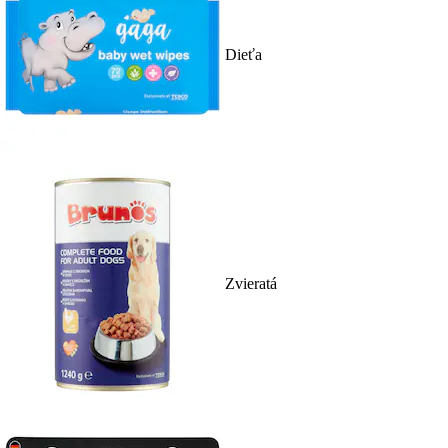
Dieťa
Zvieratá