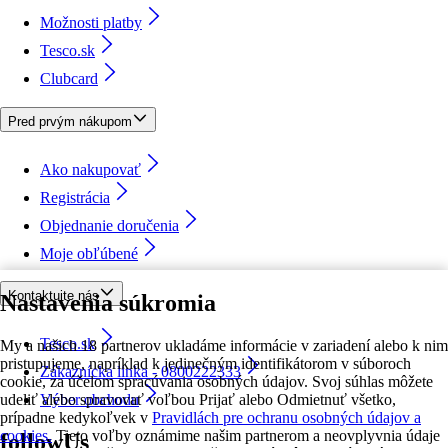
Možnosti platby
Tesco.sk
Clubcard
Pred prvým nákupom
Ako nakupovať
Registrácia
Objednanie doručenia
Moje obľúbené
Kontaktujte nás
Nastavenia súkromia
Tesco.sk
My a našich 18 partnerov ukladáme informácie v zariadení alebo k nim
pristupujeme, napríklad k jedinečným identifikátorom v súboroch
Zákaznícka linka - 0800222333
cookie, za účelom spracúvania osobných údajov. Svoj súhlas môžete
udeliť alebo spravovať voľbou Prijať alebo Odmietnuť všetko,
Výber obchodu
prípadne kedykoľvek v
Pravidlách pre ochranu osobných údajov a
cookies.
Tieto voľby oznámime našim partnerom a neovplyvnia údaje
followUs