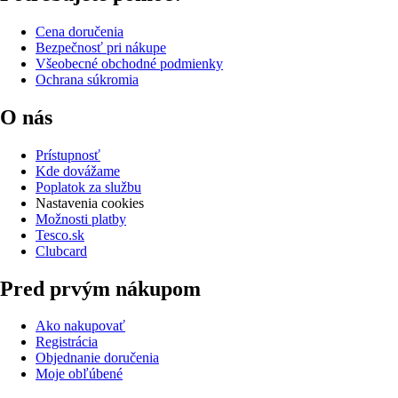
Cena doručenia
Bezpečnosť pri nákupe
Všeobecné obchodné podmienky
Ochrana súkromia
O nás
Prístupnosť
Kde dovážame
Poplatok za službu
Nastavenia cookies
Možnosti platby
Tesco.sk
Clubcard
Pred prvým nákupom
Ako nakupovať
Registrácia
Objednanie doručenia
Moje obľúbené