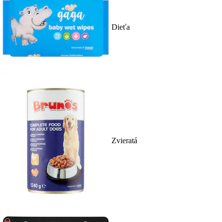
Dieťa
Zvieratá