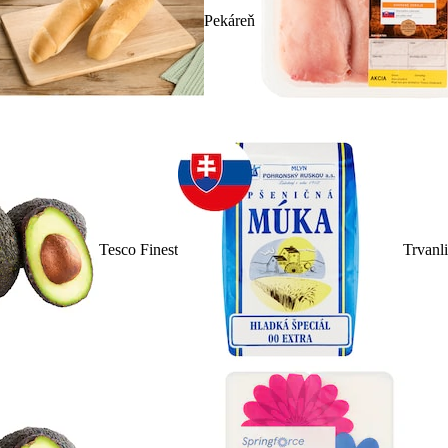
Pekáreň
Tesco Finest
Trvanl