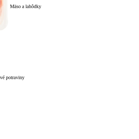
Mäso a lahôdky
ivé potraviny