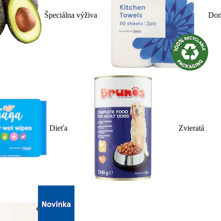
Špeciálna výživa
Dom
Dieťa
Zvieratá