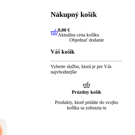
Nákupný košík
0,00 €
Aktuálna cena košíku
0,00 €
Aktuálna cena košíku
Objednať dodanie
Váš košík
Vyberte službu, ktorá je pre Vás
najvhodnejšie
Prázdny košík
Produkty, ktoré pridáte do svojho
košíka sa zobrazia tu