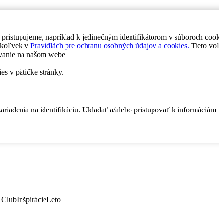
 pristupujeme, napríklad k jedinečným identifikátorom v súboroch coo
dykoľvek v
Pravidlách pre ochranu osobných údajov a cookies.
Tieto voľ
vanie na našom webe.
es v pätičke stránky.
zariadenia na identifikáciu. Ukladať a/alebo pristupovať k informáciám
 Club
Inšpirácie
Leto