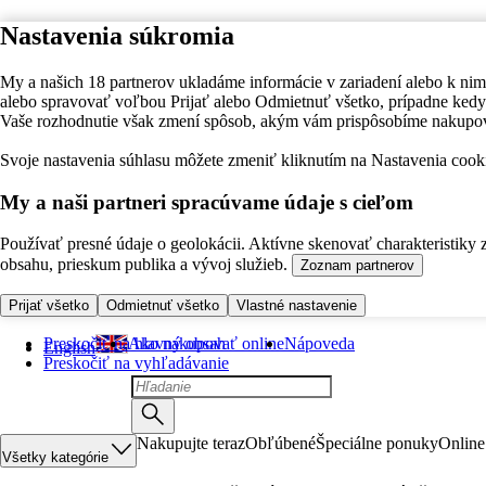
Nastavenia súkromia
My a našich 18 partnerov ukladáme informácie v zariadení alebo k nim
alebo spravovať voľbou Prijať alebo Odmietnuť všetko, prípadne ke
Vaše rozhodnutie však zmení spôsob, akým vám prispôsobíme nakupo
Svoje nastavenia súhlasu môžete zmeniť kliknutím na Nastavenia cooki
My a naši partneri spracúvame údaje s cieľom
Používať presné údaje o geolokácii. Aktívne skenovať charakteristiky 
obsahu, prieskum publika a vývoj služieb.
Zoznam partnerov
Prijať všetko
Odmietnuť všetko
Vlastné nastavenie
Preskočiť na hlavný obsah
Ako nakupovať online
Nápoveda
English
Preskočiť na vyhľadávanie
Nakupujte teraz
Obľúbené
Špeciálne ponuky
Online
Všetky kategórie