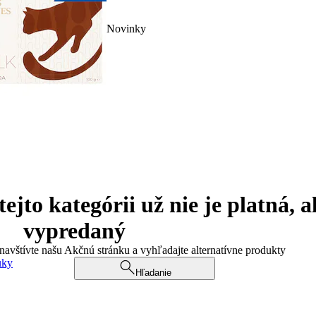
Novinky
jto kategórii už nie je platná, a
vypredaný
 navštívte našu Akčnú stránku a vyhľadajte alternatívne produkty
uky
Hľadanie