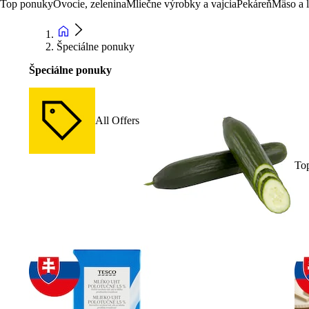
Top ponuky
Ovocie, zelenina
Mliečne výrobky a vajcia
Pekáreň
Mäso a 
Špeciálne ponuky
Špeciálne ponuky
All Offers
To