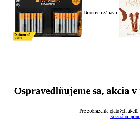
Domov a zábava
Ospravedlňujeme sa, akcia v te
Pre zobrazenie platných akcií,
Špeciálne pon