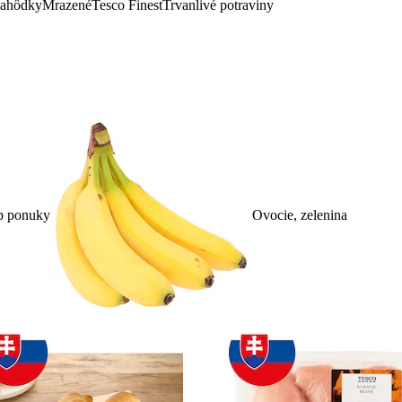
lahôdky
Mrazené
Tesco Finest
Trvanlivé potraviny
p ponuky
Ovocie, zelenina