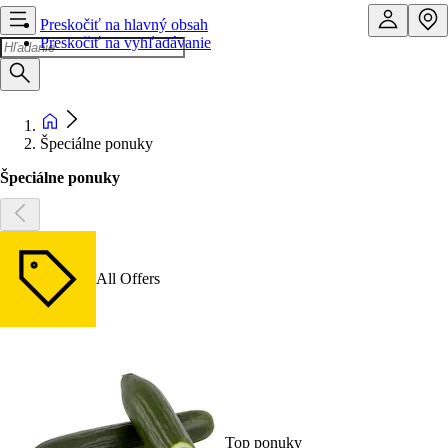
Preskočiť na hlavný obsah
Preskočiť na vyhľadávanie
Špeciálne ponuky
Špeciálne ponuky
All Offers
Top ponuky