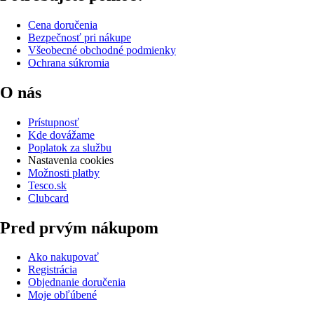
Cena doručenia
Bezpečnosť pri nákupe
Všeobecné obchodné podmienky
Ochrana súkromia
O nás
Prístupnosť
Kde dovážame
Poplatok za službu
Nastavenia cookies
Možnosti platby
Tesco.sk
Clubcard
Pred prvým nákupom
Ako nakupovať
Registrácia
Objednanie doručenia
Moje obľúbené