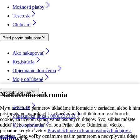
Možnosti platby
Tesco.sk
Clubcard
Pred prvým nákupom
Ako nakupovať
Registrácia
Objednanie doručenia
Moje obľúbené
Kontaktujte nás
Nastavenia súkromia
Tesco.sk
My a našich 18 partnerov ukladáme informácie v zariadení alebo k nim
pristupujeme, napríklad k jedinečným identifikátorom v súboroch
Zákaznícka linka - 0800222333
cookie, za účelom spracúvania osobných údajov. Svoj súhlas môžete
udeliť alebo spravovať voľbou Prijať alebo Odmietnuť všetko,
Výber obchodu
prípadne kedykoľvek v
Pravidlách pre ochranu osobných údajov a
cookies.
Tieto voľby oznámime našim partnerom a neovplyvnia údaje
followUs