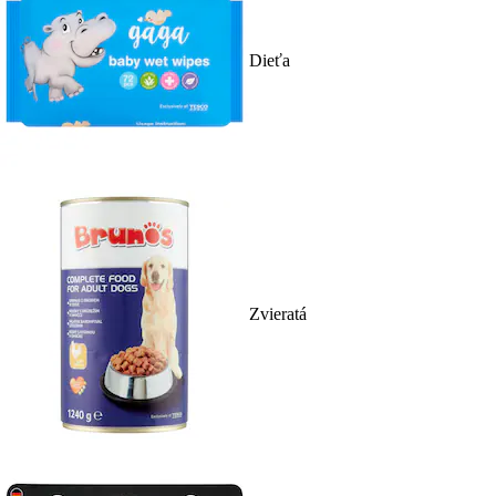
Dieťa
Zvieratá