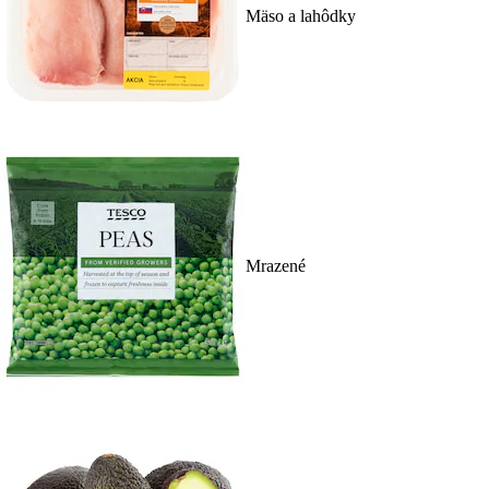
Mäso a lahôdky
Mrazené