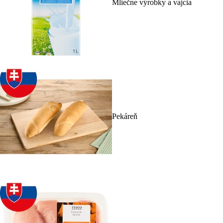
Mliečne výrobky a vajcia
Pekáreň