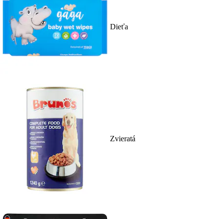
Dieťa
Zvieratá