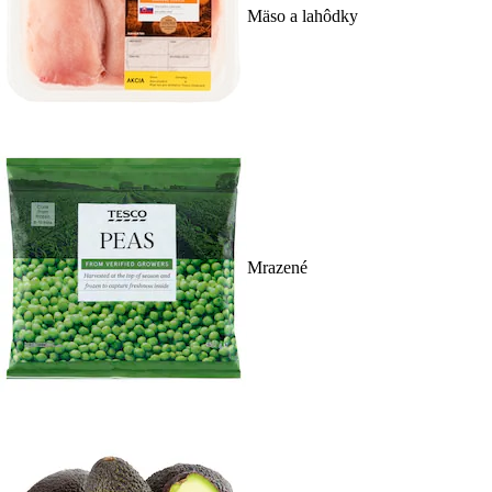
Mäso a lahôdky
Mrazené