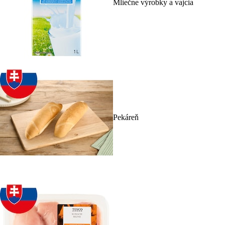
Mliečne výrobky a vajcia
Pekáreň