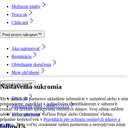
Možnosti platby
Tesco.sk
Clubcard
Pred prvým nákupom
Ako nakupovať
Registrácia
Objednanie doručenia
Moje obľúbené
Kontaktujte nás
Nastavenia súkromia
Tesco.sk
My a našich 18 partnerov ukladáme informácie v zariadení alebo k nim
pristupujeme, napríklad k jedinečným identifikátorom v súboroch
Zákaznícka linka - 0800222333
cookie, za účelom spracúvania osobných údajov. Svoj súhlas môžete
udeliť alebo spravovať voľbou Prijať alebo Odmietnuť všetko,
Výber obchodu
prípadne kedykoľvek v
Pravidlách pre ochranu osobných údajov a
cookies.
Tieto voľby oznámime našim partnerom a neovplyvnia údaje
followUs