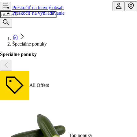
Preskočiť na hlavný obsah
Preskočiť na vyhľadávanie
Špeciálne ponuky
Špeciálne ponuky
All Offers
Top ponuky