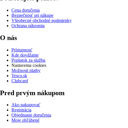
Cena doručenia
Bezpečnosť pri nákupe
Všeobecné obchodné podmienky
Ochrana súkromia
O nás
Prístupnosť
Kde dovážame
Poplatok za službu
Nastavenia cookies
Možnosti platby
Tesco.sk
Clubcard
Pred prvým nákupom
Ako nakupovať
Registrácia
Objednanie doručenia
Moje obľúbené