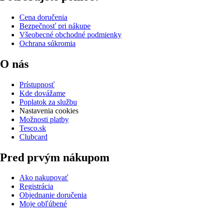
Cena doručenia
Bezpečnosť pri nákupe
Všeobecné obchodné podmienky
Ochrana súkromia
O nás
Prístupnosť
Kde dovážame
Poplatok za službu
Nastavenia cookies
Možnosti platby
Tesco.sk
Clubcard
Pred prvým nákupom
Ako nakupovať
Registrácia
Objednanie doručenia
Moje obľúbené