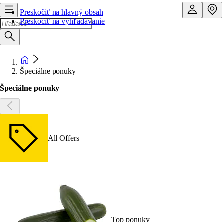
Preskočiť na hlavný obsah
Preskočiť na vyhľadávanie
Špeciálne ponuky
Špeciálne ponuky
All Offers
Top ponuky