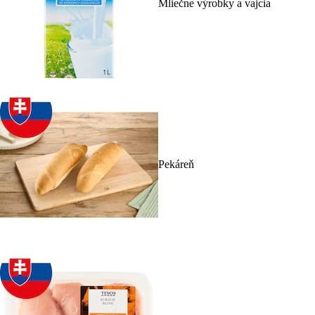
Mliečne výrobky a vajcia
Pekáreň