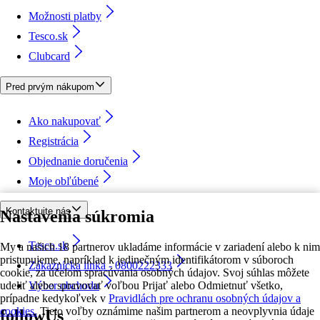
Možnosti platby
Tesco.sk
Clubcard
Pred prvým nákupom
Ako nakupovať
Registrácia
Objednanie doručenia
Moje obľúbené
Kontaktujte nás
Nastavenia súkromia
Tesco.sk
My a našich 18 partnerov ukladáme informácie v zariadení alebo k nim
pristupujeme, napríklad k jedinečným identifikátorom v súboroch
Zákaznícka linka - 0800222333
cookie, za účelom spracúvania osobných údajov. Svoj súhlas môžete
udeliť alebo spravovať voľbou Prijať alebo Odmietnuť všetko,
Výber obchodu
prípadne kedykoľvek v
Pravidlách pre ochranu osobných údajov a
cookies.
Tieto voľby oznámime našim partnerom a neovplyvnia údaje
followUs