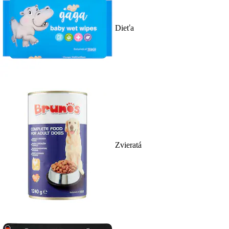
Dieťa
Zvieratá