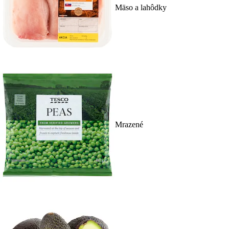
Mäso a lahôdky
Mrazené