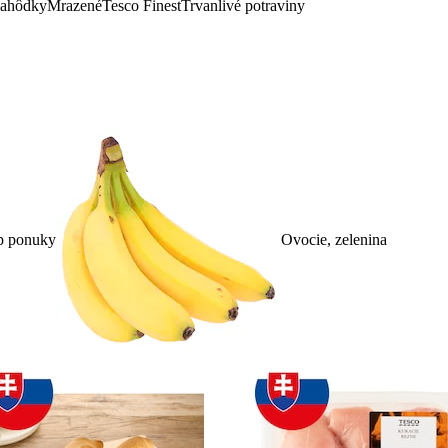
lahôdky
Mrazené
Tesco Finest
Trvanlivé potraviny
p ponuky
Ovocie, zelenina