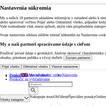
Nastavenia súkromia
My a našich 18 partnerov ukladáme informácie v zariadení alebo k nim
alebo spravovať voľbou Prijať alebo Odmietnuť všetko, prípadne ke
Vaše rozhodnutie však zmení spôsob, akým vám prispôsobíme nakupo
Svoje nastavenia súhlasu môžete zmeniť kliknutím na Nastavenia cooki
My a naši partneri spracúvame údaje s cieľom
Používať presné údaje o geolokácii. Aktívne skenovať charakteristiky 
obsahu, prieskum publika a vývoj služieb.
Zoznam partnerov
Prijať všetko
Odmietnuť všetko
Vlastné nastavenie
Preskočiť na hlavný obsah
Ako nakupovať online
Nápoveda
English
Preskočiť na vyhľadávanie
Nakupujte teraz
Obľúbené
Špeciálne ponuky
Online
Všetky kategórie