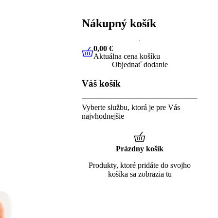
Nákupný košík
0,00 €
Aktuálna cena košíku
0,00 €
Aktuálna cena košíku
Objednať dodanie
Váš košík
Vyberte službu, ktorá je pre Vás
najvhodnejšie
Prázdny košík
Produkty, ktoré pridáte do svojho
košíka sa zobrazia tu