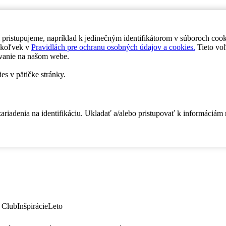
 pristupujeme, napríklad k jedinečným identifikátorom v súboroch coo
dykoľvek v
Pravidlách pre ochranu osobných údajov a cookies.
Tieto voľ
vanie na našom webe.
es v pätičke stránky.
zariadenia na identifikáciu. Ukladať a/alebo pristupovať k informáciám
 Club
Inšpirácie
Leto