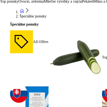
Top ponuky
Ovocie, zelenina
Mliečne výrobky a vajcia
Pekáreň
Mäso a 
Špeciálne ponuky
Špeciálne ponuky
All Offers
To