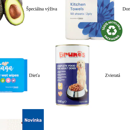
Špeciálna výživa
Dom
Dieťa
Zvieratá