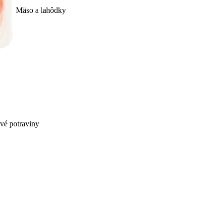
Mäso a lahôdky
ivé potraviny