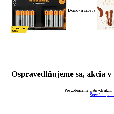
Domov a zábava
Ospravedlňujeme sa, akcia v te
Pre zobrazenie platných akcií,
Špeciálne pon