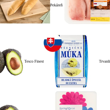
Pekáreň
Tesco Finest
Trvanl