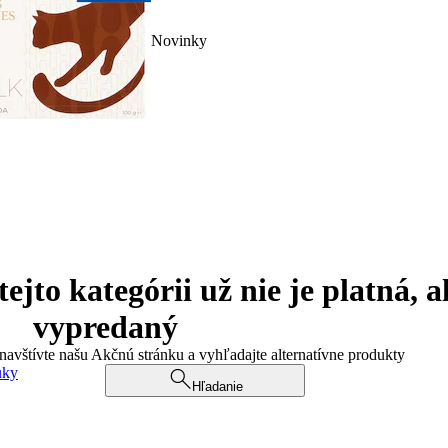
Novinky
jto kategórii už nie je platná, a
vypredaný
 navštívte našu Akčnú stránku a vyhľadajte alternatívne produkty
uky
Hľadanie