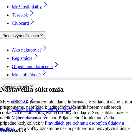
Možnosti platby
Tesco.sk
Clubcard
Pred prvým nákupom
Ako nakupovať
Registrácia
Objednanie doručenia
Moje obľúbené
Kontaktujte nás
Nastavenia súkromia
Tesco.sk
My a našich 18 partnerov ukladáme informácie v zariadení alebo k nim
pristupujeme, napríklad k jedinečným identifikátorom v súboroch
Zákaznícka linka - 0800222333
cookie, za účelom spracúvania osobných údajov. Svoj súhlas môžete
udeliť alebo spravovať voľbou Prijať alebo Odmietnuť všetko,
Výber obchodu
prípadne kedykoľvek v
Pravidlách pre ochranu osobných údajov a
cookies.
Tieto voľby oznámime našim partnerom a neovplyvnia údaje
followUs