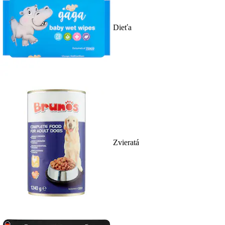
Dieťa
Zvieratá