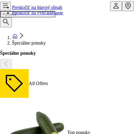
Preskočiť na hlavný obsah
Preskočiť na vyhľadávanie
Špeciálne ponuky
Špeciálne ponuky
All Offers
Top ponuky