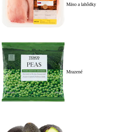
Mäso a lahôdky
Mrazené