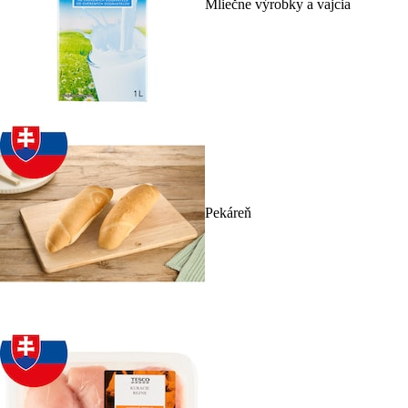
Mliečne výrobky a vajcia
Pekáreň