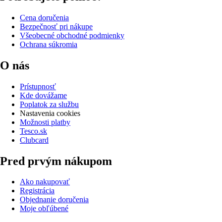
Cena doručenia
Bezpečnosť pri nákupe
Všeobecné obchodné podmienky
Ochrana súkromia
O nás
Prístupnosť
Kde dovážame
Poplatok za službu
Nastavenia cookies
Možnosti platby
Tesco.sk
Clubcard
Pred prvým nákupom
Ako nakupovať
Registrácia
Objednanie doručenia
Moje obľúbené