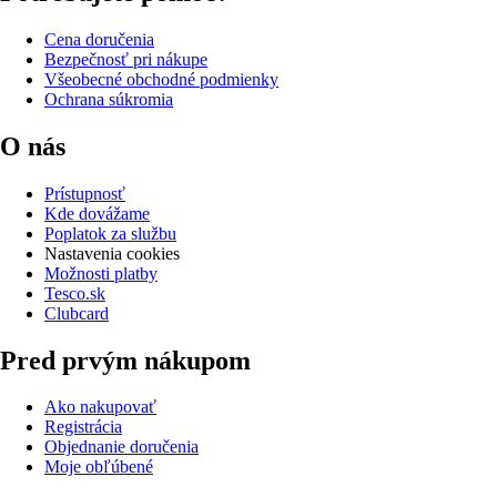
Cena doručenia
Bezpečnosť pri nákupe
Všeobecné obchodné podmienky
Ochrana súkromia
O nás
Prístupnosť
Kde dovážame
Poplatok za službu
Nastavenia cookies
Možnosti platby
Tesco.sk
Clubcard
Pred prvým nákupom
Ako nakupovať
Registrácia
Objednanie doručenia
Moje obľúbené