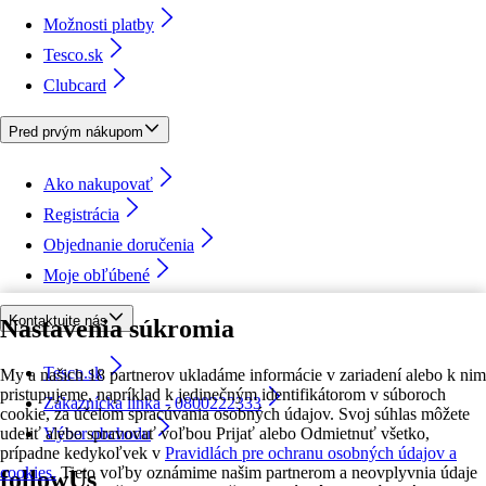
Možnosti platby
Tesco.sk
Clubcard
Pred prvým nákupom
Ako nakupovať
Registrácia
Objednanie doručenia
Moje obľúbené
Kontaktujte nás
Nastavenia súkromia
Tesco.sk
My a našich 18 partnerov ukladáme informácie v zariadení alebo k nim
pristupujeme, napríklad k jedinečným identifikátorom v súboroch
Zákaznícka linka - 0800222333
cookie, za účelom spracúvania osobných údajov. Svoj súhlas môžete
udeliť alebo spravovať voľbou Prijať alebo Odmietnuť všetko,
Výber obchodu
prípadne kedykoľvek v
Pravidlách pre ochranu osobných údajov a
cookies.
Tieto voľby oznámime našim partnerom a neovplyvnia údaje
followUs