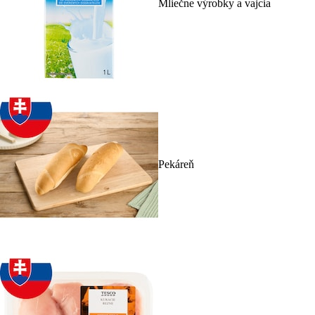
Mliečne výrobky a vajcia
Pekáreň