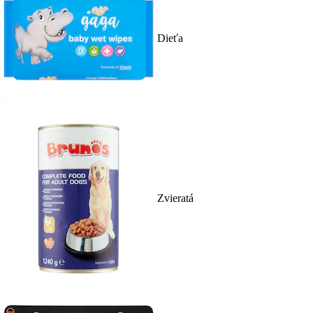
Dieťa
Zvieratá