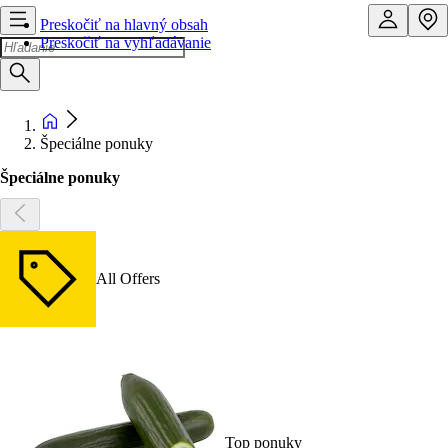
Preskočiť na hlavný obsah
Preskočiť na vyhľadávanie
Špeciálne ponuky
Špeciálne ponuky
All Offers
Top ponuky