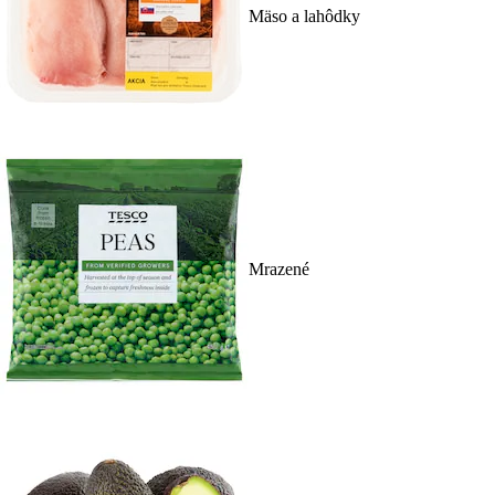
Mäso a lahôdky
Mrazené