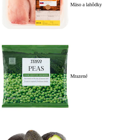
Mäso a lahôdky
Mrazené