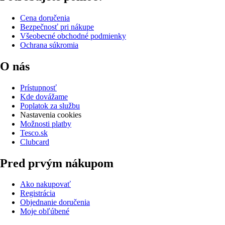
Cena doručenia
Bezpečnosť pri nákupe
Všeobecné obchodné podmienky
Ochrana súkromia
O nás
Prístupnosť
Kde dovážame
Poplatok za službu
Nastavenia cookies
Možnosti platby
Tesco.sk
Clubcard
Pred prvým nákupom
Ako nakupovať
Registrácia
Objednanie doručenia
Moje obľúbené