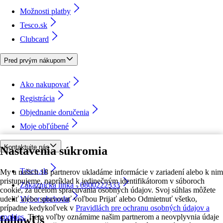
Možnosti platby
Tesco.sk
Clubcard
Pred prvým nákupom
Ako nakupovať
Registrácia
Objednanie doručenia
Moje obľúbené
Kontaktujte nás
Nastavenia súkromia
Tesco.sk
My a našich 18 partnerov ukladáme informácie v zariadení alebo k nim
pristupujeme, napríklad k jedinečným identifikátorom v súboroch
Zákaznícka linka - 0800222333
cookie, za účelom spracúvania osobných údajov. Svoj súhlas môžete
udeliť alebo spravovať voľbou Prijať alebo Odmietnuť všetko,
Výber obchodu
prípadne kedykoľvek v
Pravidlách pre ochranu osobných údajov a
cookies.
Tieto voľby oznámime našim partnerom a neovplyvnia údaje
followUs