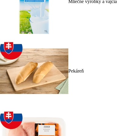
Mliečne výrobky a vajcia
Pekáreň