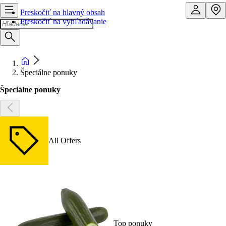
Preskočiť na hlavný obsah
Preskočiť na vyhľadávanie
Špeciálne ponuky
Špeciálne ponuky
All Offers
Top ponuky