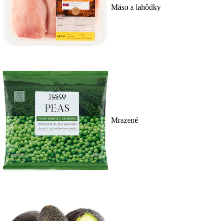
Mäso a lahôdky
Mrazené