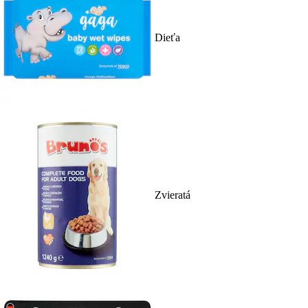
Dieťa
Zvieratá