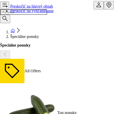
Preskočiť na hlavný obsah
Preskočiť na vyhľadávanie
Špeciálne ponuky
Špeciálne ponuky
All Offers
Top ponuky