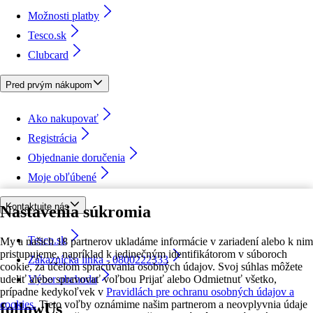
Možnosti platby
Tesco.sk
Clubcard
Pred prvým nákupom
Ako nakupovať
Registrácia
Objednanie doručenia
Moje obľúbené
Kontaktujte nás
Nastavenia súkromia
Tesco.sk
My a našich 18 partnerov ukladáme informácie v zariadení alebo k nim
pristupujeme, napríklad k jedinečným identifikátorom v súboroch
Zákaznícka linka - 0800222333
cookie, za účelom spracúvania osobných údajov. Svoj súhlas môžete
udeliť alebo spravovať voľbou Prijať alebo Odmietnuť všetko,
Výber obchodu
prípadne kedykoľvek v
Pravidlách pre ochranu osobných údajov a
cookies.
Tieto voľby oznámime našim partnerom a neovplyvnia údaje
followUs