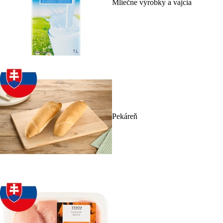
Mliečne výrobky a vajcia
Pekáreň