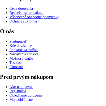
Cena doručenia
Bezpečnosť pri nákupe
Všeobecné obchodné podmienky
Ochrana súkromia
O nás
Prístupnosť
Kde dovážame
Poplatok za službu
Nastavenia cookies
Možnosti platby
Tesco.sk
Clubcard
Pred prvým nákupom
Ako nakupovať
Registrácia
Objednanie doručenia
Moje obľúbené