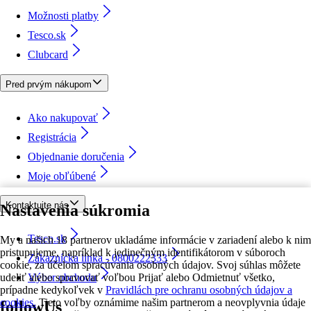
Možnosti platby
Tesco.sk
Clubcard
Pred prvým nákupom
Ako nakupovať
Registrácia
Objednanie doručenia
Moje obľúbené
Kontaktujte nás
Nastavenia súkromia
Tesco.sk
My a našich 18 partnerov ukladáme informácie v zariadení alebo k nim
pristupujeme, napríklad k jedinečným identifikátorom v súboroch
Zákaznícka linka - 0800222333
cookie, za účelom spracúvania osobných údajov. Svoj súhlas môžete
udeliť alebo spravovať voľbou Prijať alebo Odmietnuť všetko,
Výber obchodu
prípadne kedykoľvek v
Pravidlách pre ochranu osobných údajov a
cookies.
Tieto voľby oznámime našim partnerom a neovplyvnia údaje
followUs