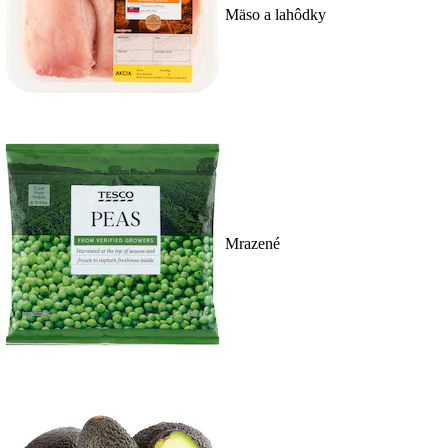
Mäso a lahôdky
Mrazené