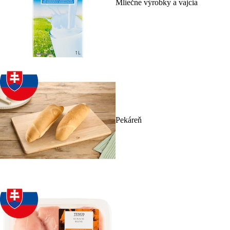
Mliečne výrobky a vajcia
Pekáreň