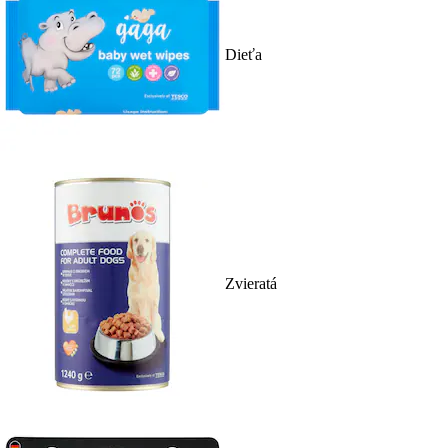
Dieťa
Zvieratá