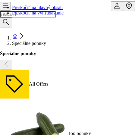
Preskočiť na hlavný obsah
Preskočiť na vyhľadávanie
Špeciálne ponuky
Špeciálne ponuky
All Offers
Top ponuky