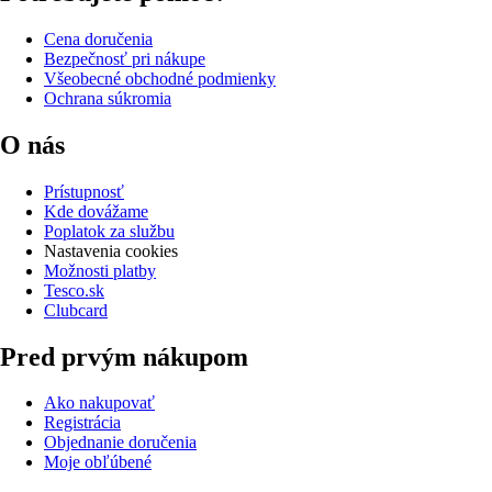
Cena doručenia
Bezpečnosť pri nákupe
Všeobecné obchodné podmienky
Ochrana súkromia
O nás
Prístupnosť
Kde dovážame
Poplatok za službu
Nastavenia cookies
Možnosti platby
Tesco.sk
Clubcard
Pred prvým nákupom
Ako nakupovať
Registrácia
Objednanie doručenia
Moje obľúbené