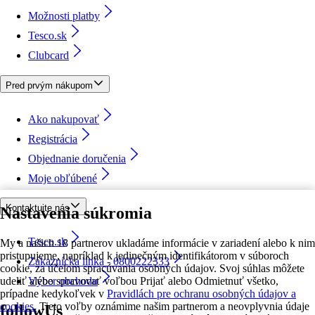
Možnosti platby
Tesco.sk
Clubcard
Pred prvým nákupom
Ako nakupovať
Registrácia
Objednanie doručenia
Moje obľúbené
Kontaktujte nás
Nastavenia súkromia
Tesco.sk
My a našich 18 partnerov ukladáme informácie v zariadení alebo k nim
pristupujeme, napríklad k jedinečným identifikátorom v súboroch
Zákaznícka linka - 0800222333
cookie, za účelom spracúvania osobných údajov. Svoj súhlas môžete
udeliť alebo spravovať voľbou Prijať alebo Odmietnuť všetko,
Výber obchodu
prípadne kedykoľvek v
Pravidlách pre ochranu osobných údajov a
cookies.
Tieto voľby oznámime našim partnerom a neovplyvnia údaje
followUs