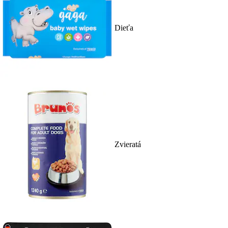
Dieťa
Zvieratá