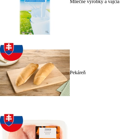
Mliečne výrobky a vajcia
Pekáreň