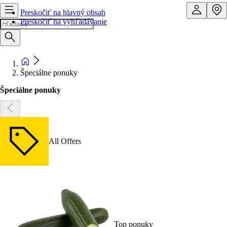
Preskočiť na hlavný obsah
Preskočiť na vyhľadávanie
Špeciálne ponuky
Špeciálne ponuky
All Offers
Top ponuky