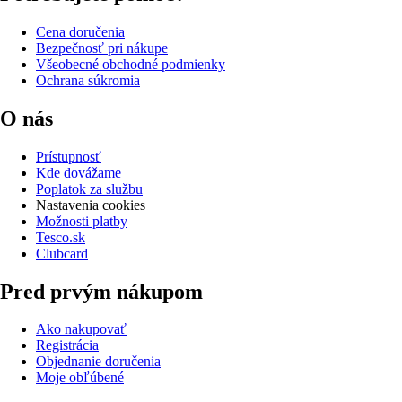
Cena doručenia
Bezpečnosť pri nákupe
Všeobecné obchodné podmienky
Ochrana súkromia
O nás
Prístupnosť
Kde dovážame
Poplatok za službu
Nastavenia cookies
Možnosti platby
Tesco.sk
Clubcard
Pred prvým nákupom
Ako nakupovať
Registrácia
Objednanie doručenia
Moje obľúbené