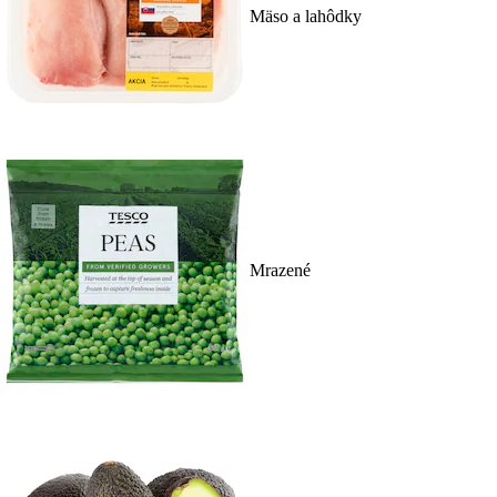
Mäso a lahôdky
Mrazené