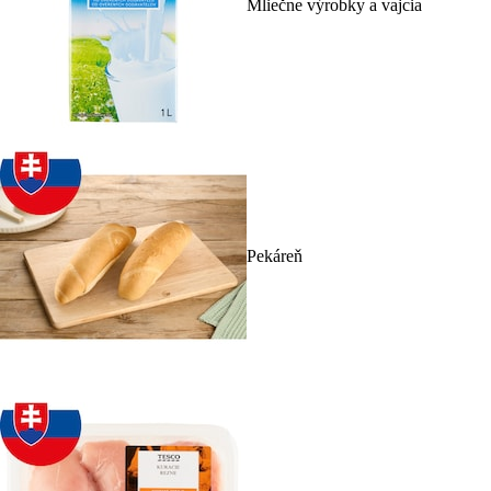
Mliečne výrobky a vajcia
Pekáreň