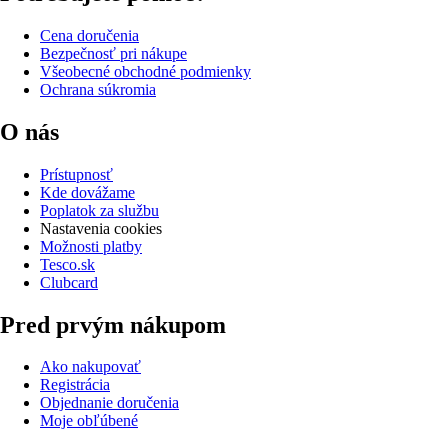
Cena doručenia
Bezpečnosť pri nákupe
Všeobecné obchodné podmienky
Ochrana súkromia
O nás
Prístupnosť
Kde dovážame
Poplatok za službu
Nastavenia cookies
Možnosti platby
Tesco.sk
Clubcard
Pred prvým nákupom
Ako nakupovať
Registrácia
Objednanie doručenia
Moje obľúbené