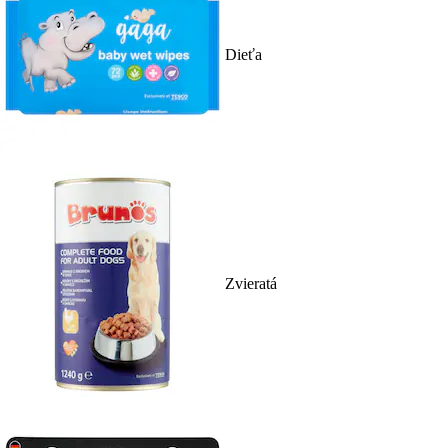
Dieťa
Zvieratá