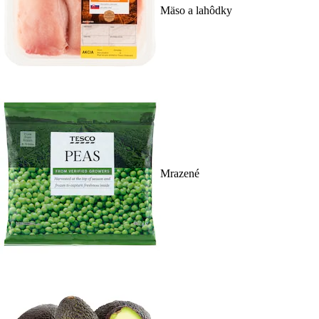
Mäso a lahôdky
Mrazené