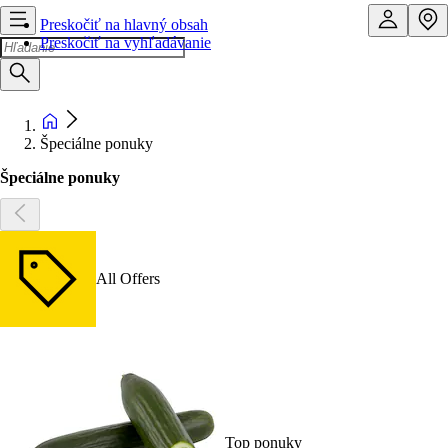
Preskočiť na hlavný obsah
Preskočiť na vyhľadávanie
Špeciálne ponuky
Špeciálne ponuky
All Offers
Top ponuky