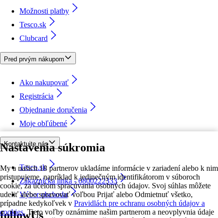
Možnosti platby
Tesco.sk
Clubcard
Pred prvým nákupom
Ako nakupovať
Registrácia
Objednanie doručenia
Moje obľúbené
Kontaktujte nás
Nastavenia súkromia
Tesco.sk
My a našich 18 partnerov ukladáme informácie v zariadení alebo k nim
pristupujeme, napríklad k jedinečným identifikátorom v súboroch
Zákaznícka linka - 0800222333
cookie, za účelom spracúvania osobných údajov. Svoj súhlas môžete
udeliť alebo spravovať voľbou Prijať alebo Odmietnuť všetko,
Výber obchodu
prípadne kedykoľvek v
Pravidlách pre ochranu osobných údajov a
cookies.
Tieto voľby oznámime našim partnerom a neovplyvnia údaje
followUs