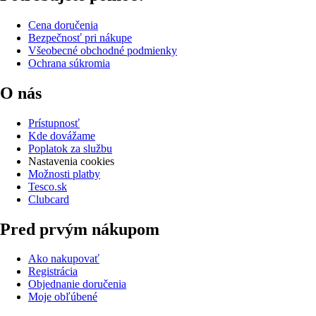
Cena doručenia
Bezpečnosť pri nákupe
Všeobecné obchodné podmienky
Ochrana súkromia
O nás
Prístupnosť
Kde dovážame
Poplatok za službu
Nastavenia cookies
Možnosti platby
Tesco.sk
Clubcard
Pred prvým nákupom
Ako nakupovať
Registrácia
Objednanie doručenia
Moje obľúbené