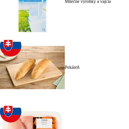
Mliečne výrobky a vajcia
Pekáreň