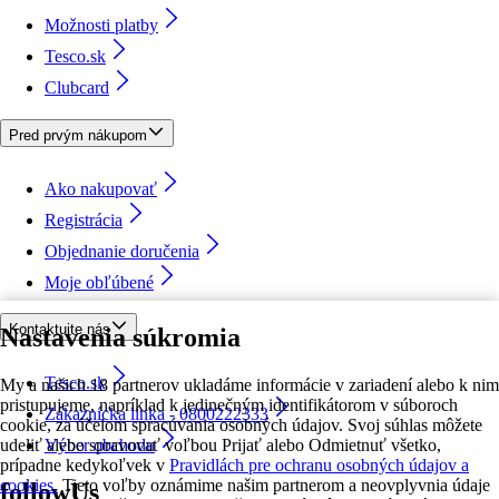
Možnosti platby
Tesco.sk
Clubcard
Pred prvým nákupom
Ako nakupovať
Registrácia
Objednanie doručenia
Moje obľúbené
Kontaktujte nás
Nastavenia súkromia
Tesco.sk
My a našich 18 partnerov ukladáme informácie v zariadení alebo k nim
pristupujeme, napríklad k jedinečným identifikátorom v súboroch
Zákaznícka linka - 0800222333
cookie, za účelom spracúvania osobných údajov. Svoj súhlas môžete
udeliť alebo spravovať voľbou Prijať alebo Odmietnuť všetko,
Výber obchodu
prípadne kedykoľvek v
Pravidlách pre ochranu osobných údajov a
cookies.
Tieto voľby oznámime našim partnerom a neovplyvnia údaje
followUs