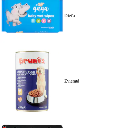
Dieťa
Zvieratá