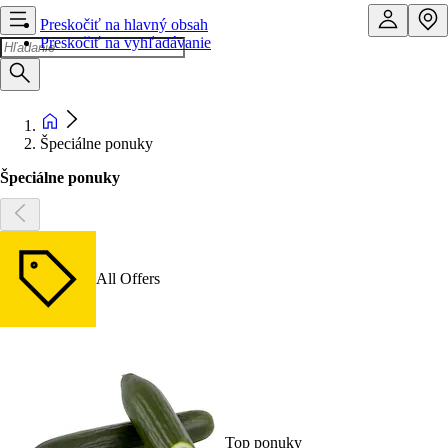
Preskočiť na hlavný obsah
Preskočiť na vyhľadávanie
Špeciálne ponuky
Špeciálne ponuky
All Offers
Top ponuky