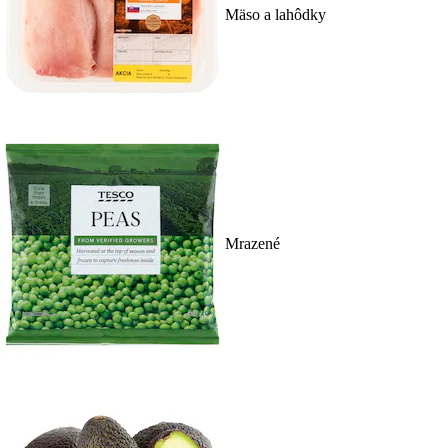
Mäso a lahôdky
Mrazené