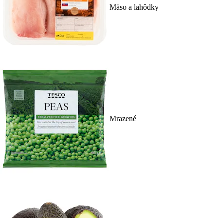
Mäso a lahôdky
Mrazené