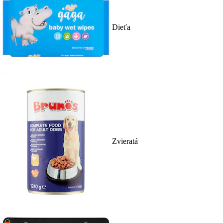
Dieťa
Zvieratá