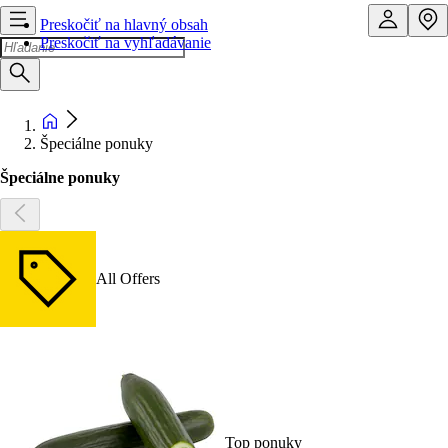
Preskočiť na hlavný obsah
Preskočiť na vyhľadávanie
Špeciálne ponuky
Špeciálne ponuky
All Offers
Top ponuky