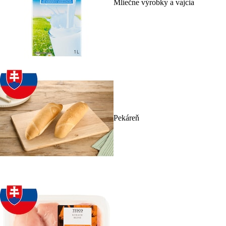
Mliečne výrobky a vajcia
Pekáreň