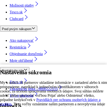
Možnosti platby
Tesco.sk
Clubcard
Pred prvým nákupom
Ako nakupovať
Registrácia
Objednanie doručenia
Moje obľúbené
Kontaktujte nás
Nastavenia súkromia
Tesco.sk
My a našich 18 partnerov ukladáme informácie v zariadení alebo k nim
pristupujeme, napríklad k jedinečným identifikátorom v súboroch
Zákaznícka linka - 0800222333
cookie, za účelom spracúvania osobných údajov. Svoj súhlas môžete
udeliť alebo spravovať voľbou Prijať alebo Odmietnuť všetko,
Výber obchodu
prípadne kedykoľvek v
Pravidlách pre ochranu osobných údajov a
cookies.
Tieto voľby oznámime našim partnerom a neovplyvnia údaje
followUs