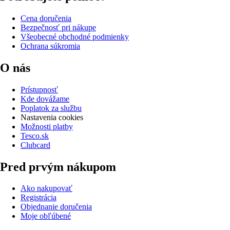
Cena doručenia
Bezpečnosť pri nákupe
Všeobecné obchodné podmienky
Ochrana súkromia
O nás
Prístupnosť
Kde dovážame
Poplatok za službu
Nastavenia cookies
Možnosti platby
Tesco.sk
Clubcard
Pred prvým nákupom
Ako nakupovať
Registrácia
Objednanie doručenia
Moje obľúbené