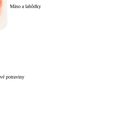
Mäso a lahôdky
ivé potraviny