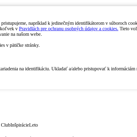
 pristupujeme, napríklad k jedinečným identifikátorom v súboroch coo
dykoľvek v
Pravidlách pre ochranu osobných údajov a cookies.
Tieto voľ
vanie na našom webe.
es v pätičke stránky.
zariadenia na identifikáciu. Ukladať a/alebo pristupovať k informáciám
 Club
Inšpirácie
Leto