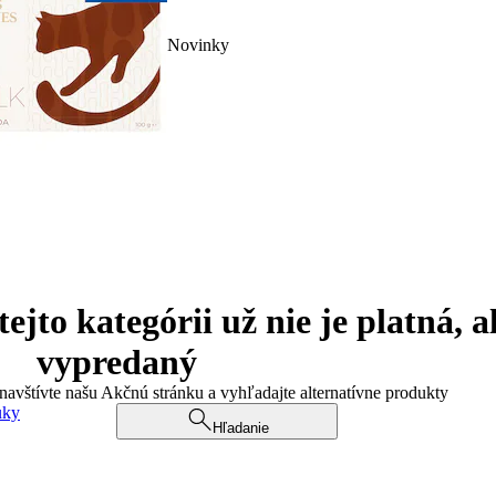
Novinky
jto kategórii už nie je platná, a
vypredaný
 navštívte našu Akčnú stránku a vyhľadajte alternatívne produkty
uky
Hľadanie