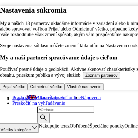
Nastavenia súkromia
My a našich 18 partnerov ukladáme informácie v zariadení alebo k nim
alebo spravovať voľbou Prijať alebo Odmietnuť všetko, prípadne ke
Vaše rozhodnutie však zmení spôsob, akým vám prispôsobíme nakupo
Svoje nastavenia súhlasu môžete zmeniť kliknutím na Nastavenia cooki
My a naši partneri spracúvame údaje s cieľom
Používať presné údaje o geolokácii. Aktívne skenovať charakteristiky 
obsahu, prieskum publika a vývoj služieb.
Zoznam partnerov
Prijať všetko
Odmietnuť všetko
Vlastné nastavenie
Preskočiť na hlavný obsah
Ako nakupovať online
Nápoveda
English
Preskočiť na vyhľadávanie
Nakupujte teraz
Obľúbené
Špeciálne ponuky
Online
Všetky kategórie