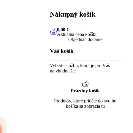
Nákupný košík
0,00 €
Aktuálna cena košíku
0,00 €
Aktuálna cena košíku
Objednať dodanie
Váš košík
Vyberte službu, ktorá je pre Vás
najvhodnejšie
Prázdny košík
Produkty, ktoré pridáte do svojho
košíka sa zobrazia tu