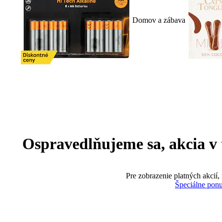
Domov a zábava
Ospravedlňujeme sa, akcia v te
Pre zobrazenie platných akcií,
Špeciálne pon