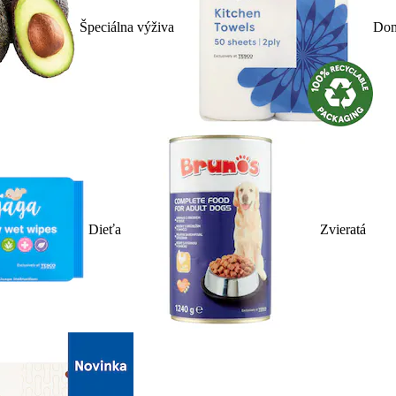
Špeciálna výživa
Dom
Dieťa
Zvieratá