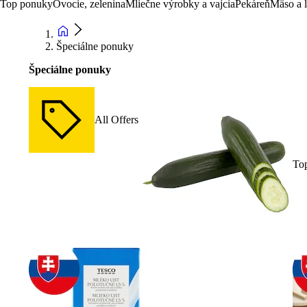
Top ponuky
Ovocie, zelenina
Mliečne výrobky a vajcia
Pekáreň
Mäso a 
Špeciálne ponuky
Špeciálne ponuky
All Offers
To