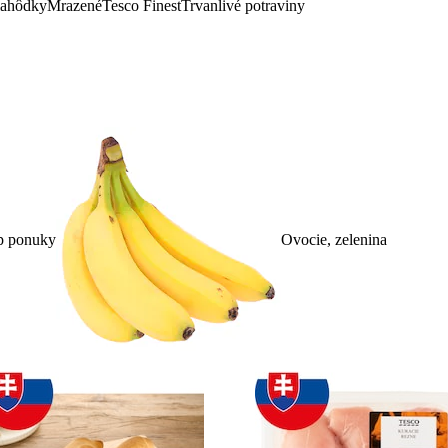
lahôdky
Mrazené
Tesco Finest
Trvanlivé potraviny
p ponuky
Ovocie, zelenina