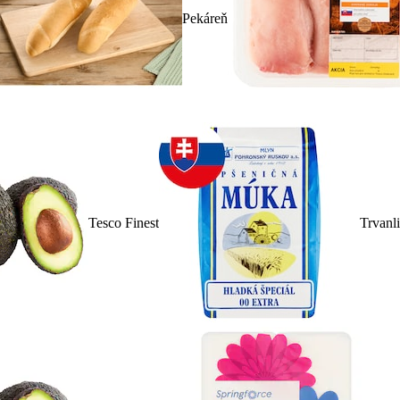
Pekáreň
Tesco Finest
Trvanl