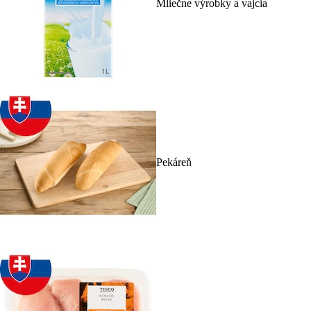
Mliečne výrobky a vajcia
Pekáreň