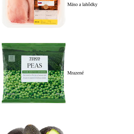
Mäso a lahôdky
Mrazené