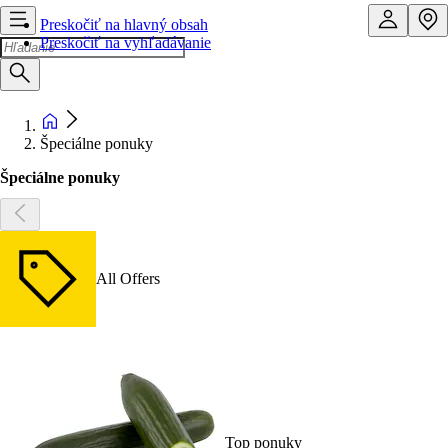
Preskočiť na hlavný obsah
Preskočiť na vyhľadávanie
Špeciálne ponuky
Špeciálne ponuky
All Offers
Top ponuky