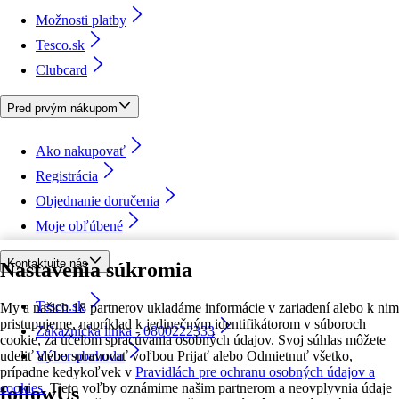
Možnosti platby
Tesco.sk
Clubcard
Pred prvým nákupom
Ako nakupovať
Registrácia
Objednanie doručenia
Moje obľúbené
Kontaktujte nás
Nastavenia súkromia
Tesco.sk
My a našich 18 partnerov ukladáme informácie v zariadení alebo k nim
pristupujeme, napríklad k jedinečným identifikátorom v súboroch
Zákaznícka linka - 0800222333
cookie, za účelom spracúvania osobných údajov. Svoj súhlas môžete
udeliť alebo spravovať voľbou Prijať alebo Odmietnuť všetko,
Výber obchodu
prípadne kedykoľvek v
Pravidlách pre ochranu osobných údajov a
cookies.
Tieto voľby oznámime našim partnerom a neovplyvnia údaje
followUs