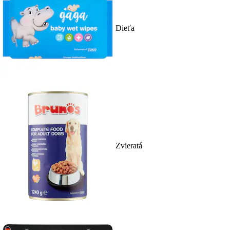
Dieťa
Zvieratá