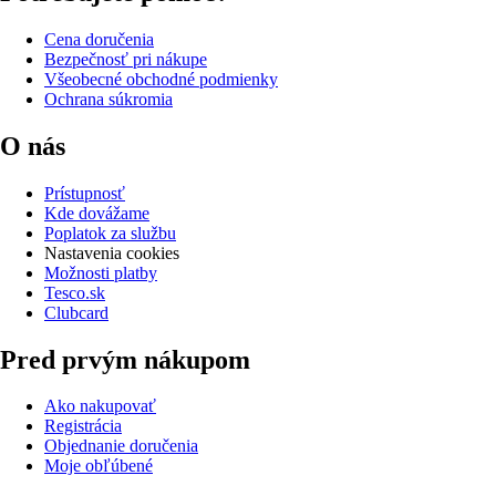
Cena doručenia
Bezpečnosť pri nákupe
Všeobecné obchodné podmienky
Ochrana súkromia
O nás
Prístupnosť
Kde dovážame
Poplatok za službu
Nastavenia cookies
Možnosti platby
Tesco.sk
Clubcard
Pred prvým nákupom
Ako nakupovať
Registrácia
Objednanie doručenia
Moje obľúbené