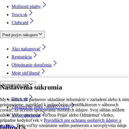
Možnosti platby
Tesco.sk
Clubcard
Pred prvým nákupom
Ako nakupovať
Registrácia
Objednanie doručenia
Moje obľúbené
Kontaktujte nás
Nastavenia súkromia
Tesco.sk
My a našich 18 partnerov ukladáme informácie v zariadení alebo k nim
pristupujeme, napríklad k jedinečným identifikátorom v súboroch
Zákaznícka linka - 0800222333
cookie, za účelom spracúvania osobných údajov. Svoj súhlas môžete
udeliť alebo spravovať voľbou Prijať alebo Odmietnuť všetko,
Výber obchodu
prípadne kedykoľvek v
Pravidlách pre ochranu osobných údajov a
cookies.
Tieto voľby oznámime našim partnerom a neovplyvnia údaje
followUs