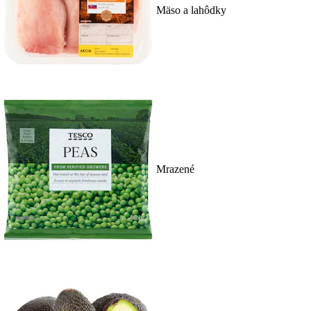
Mäso a lahôdky
Mrazené