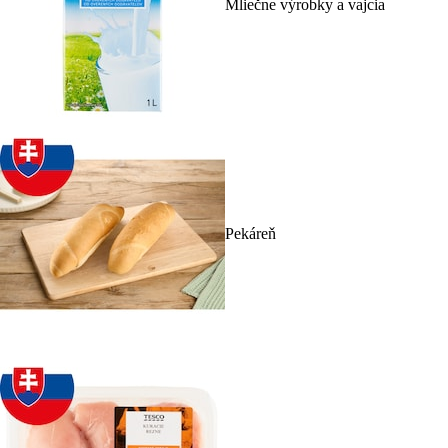
Mliečne výrobky a vajcia
Pekáreň