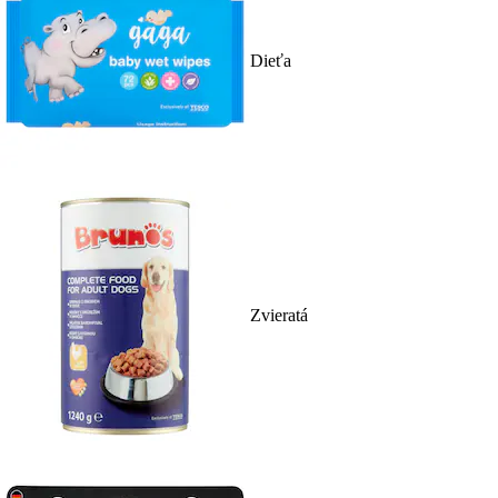
Dieťa
Zvieratá