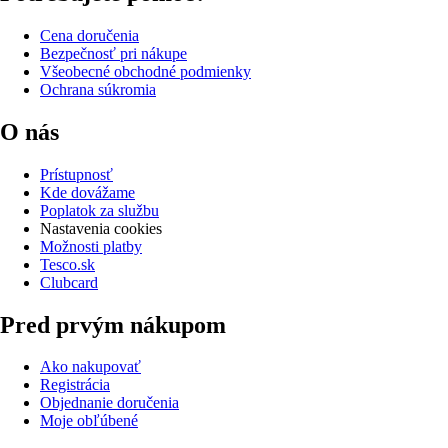
Cena doručenia
Bezpečnosť pri nákupe
Všeobecné obchodné podmienky
Ochrana súkromia
O nás
Prístupnosť
Kde dovážame
Poplatok za službu
Nastavenia cookies
Možnosti platby
Tesco.sk
Clubcard
Pred prvým nákupom
Ako nakupovať
Registrácia
Objednanie doručenia
Moje obľúbené