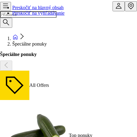
Preskočiť na hlavný obsah
Preskočiť na vyhľadávanie
Špeciálne ponuky
Špeciálne ponuky
All Offers
Top ponuky