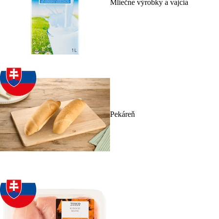
Mliečne výrobky a vajcia
Pekáreň