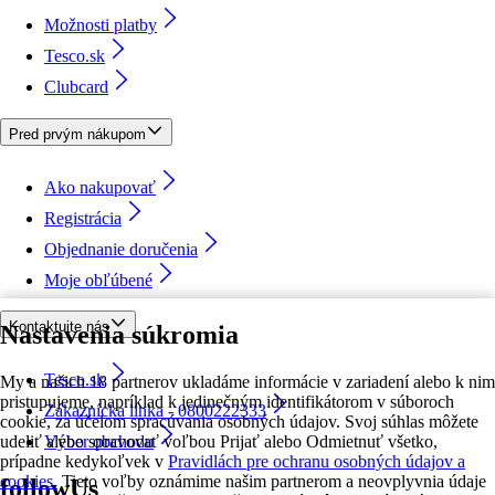
Možnosti platby
Tesco.sk
Clubcard
Pred prvým nákupom
Ako nakupovať
Registrácia
Objednanie doručenia
Moje obľúbené
Kontaktujte nás
Nastavenia súkromia
Tesco.sk
My a našich 18 partnerov ukladáme informácie v zariadení alebo k nim
pristupujeme, napríklad k jedinečným identifikátorom v súboroch
Zákaznícka linka - 0800222333
cookie, za účelom spracúvania osobných údajov. Svoj súhlas môžete
udeliť alebo spravovať voľbou Prijať alebo Odmietnuť všetko,
Výber obchodu
prípadne kedykoľvek v
Pravidlách pre ochranu osobných údajov a
cookies.
Tieto voľby oznámime našim partnerom a neovplyvnia údaje
followUs