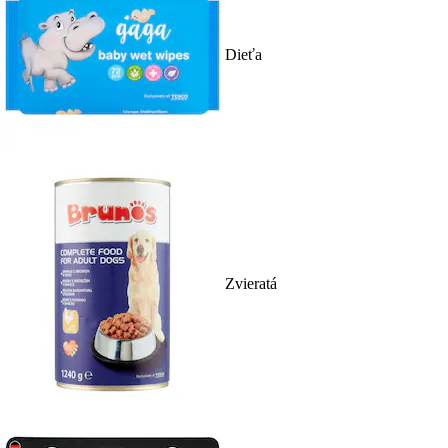
Dieťa
Zvieratá