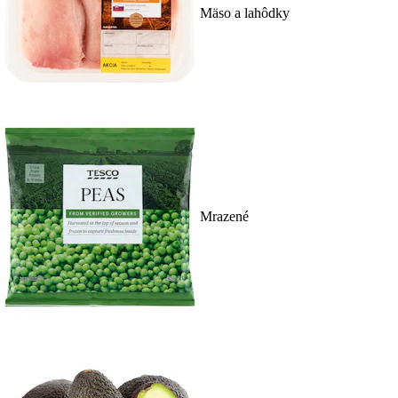
Mäso a lahôdky
Mrazené