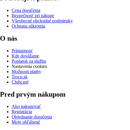
Cena doručenia
Bezpečnosť pri nákupe
Všeobecné obchodné podmienky
Ochrana súkromia
O nás
Prístupnosť
Kde dovážame
Poplatok za službu
Nastavenia cookies
Možnosti platby
Tesco.sk
Clubcard
Pred prvým nákupom
Ako nakupovať
Registrácia
Objednanie doručenia
Moje obľúbené