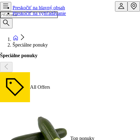
Preskočiť na hlavný obsah
Preskočiť na vyhľadávanie
Špeciálne ponuky
Špeciálne ponuky
All Offers
Top ponuky