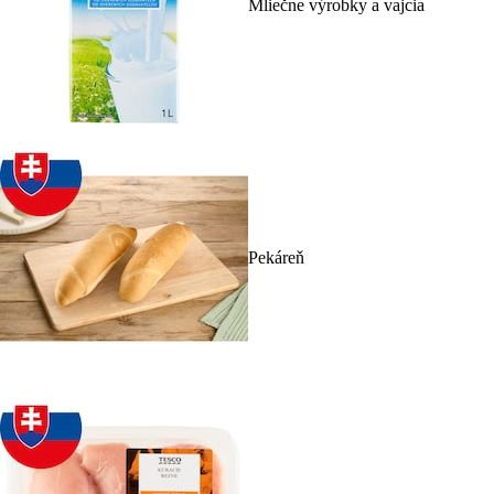
Mliečne výrobky a vajcia
Pekáreň