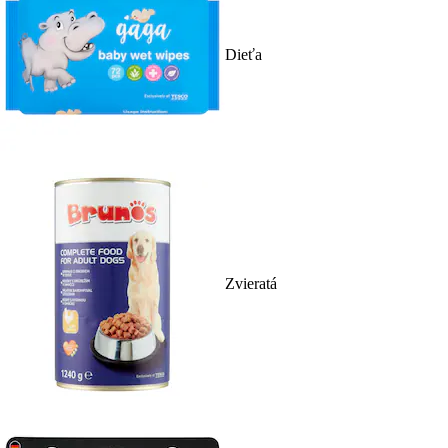
Dieťa
Zvieratá