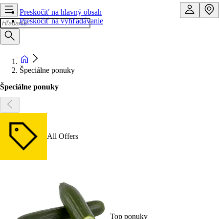
Preskočiť na hlavný obsah
Preskočiť na vyhľadávanie
Špeciálne ponuky
Špeciálne ponuky
All Offers
Top ponuky