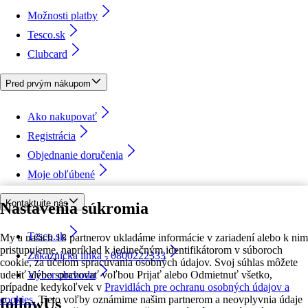
Možnosti platby
Tesco.sk
Clubcard
Pred prvým nákupom
Ako nakupovať
Registrácia
Objednanie doručenia
Moje obľúbené
Kontaktujte nás
Nastavenia súkromia
Tesco.sk
My a našich 18 partnerov ukladáme informácie v zariadení alebo k nim
pristupujeme, napríklad k jedinečným identifikátorom v súboroch
Zákaznícka linka - 0800222333
cookie, za účelom spracúvania osobných údajov. Svoj súhlas môžete
udeliť alebo spravovať voľbou Prijať alebo Odmietnuť všetko,
Výber obchodu
prípadne kedykoľvek v
Pravidlách pre ochranu osobných údajov a
cookies.
Tieto voľby oznámime našim partnerom a neovplyvnia údaje
followUs