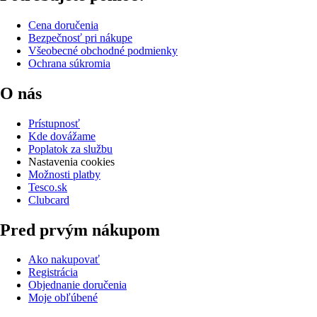
Cena doručenia
Bezpečnosť pri nákupe
Všeobecné obchodné podmienky
Ochrana súkromia
O nás
Prístupnosť
Kde dovážame
Poplatok za službu
Nastavenia cookies
Možnosti platby
Tesco.sk
Clubcard
Pred prvým nákupom
Ako nakupovať
Registrácia
Objednanie doručenia
Moje obľúbené