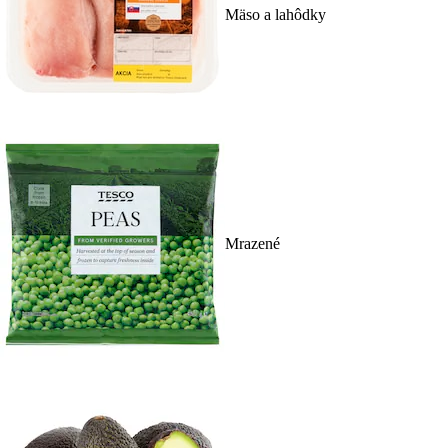
Mäso a lahôdky
Mrazené