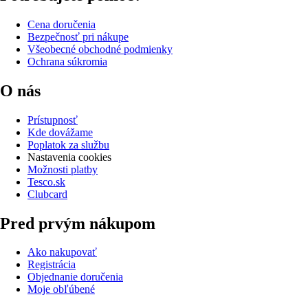
Cena doručenia
Bezpečnosť pri nákupe
Všeobecné obchodné podmienky
Ochrana súkromia
O nás
Prístupnosť
Kde dovážame
Poplatok za službu
Nastavenia cookies
Možnosti platby
Tesco.sk
Clubcard
Pred prvým nákupom
Ako nakupovať
Registrácia
Objednanie doručenia
Moje obľúbené