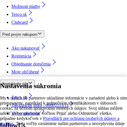
Možnosti platby
Tesco.sk
Clubcard
Pred prvým nákupom
Ako nakupovať
Registrácia
Objednanie doručenia
Moje obľúbené
Kontaktujte nás
Nastavenia súkromia
Tesco.sk
My a našich 18 partnerov ukladáme informácie v zariadení alebo k nim
pristupujeme, napríklad k jedinečným identifikátorom v súboroch
Zákaznícka linka - 0800222333
cookie, za účelom spracúvania osobných údajov. Svoj súhlas môžete
udeliť alebo spravovať voľbou Prijať alebo Odmietnuť všetko,
Výber obchodu
prípadne kedykoľvek v
Pravidlách pre ochranu osobných údajov a
cookies.
Tieto voľby oznámime našim partnerom a neovplyvnia údaje
followUs