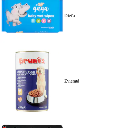
Dieťa
Zvieratá