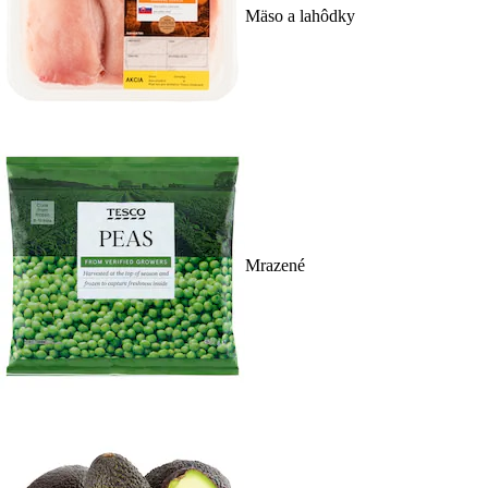
Mäso a lahôdky
Mrazené