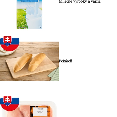
Mliečne výrobky a vajcia
Pekáreň