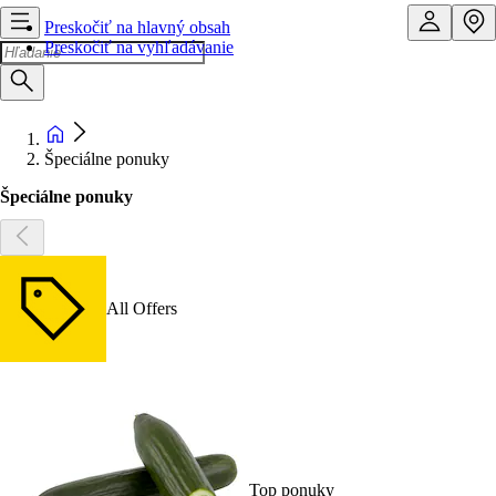
Preskočiť na hlavný obsah
Preskočiť na vyhľadávanie
Špeciálne ponuky
Špeciálne ponuky
All Offers
Top ponuky