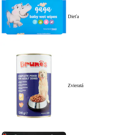
Dieťa
Zvieratá