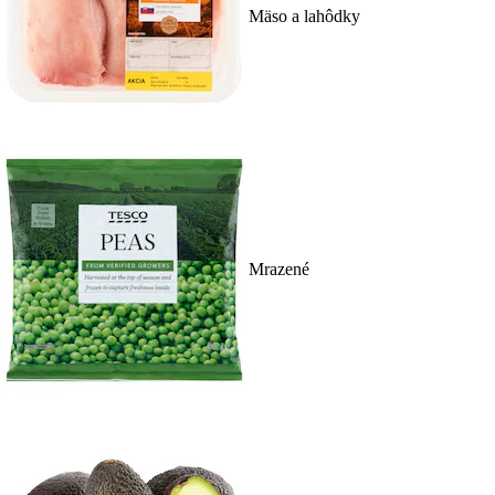
Mäso a lahôdky
Mrazené