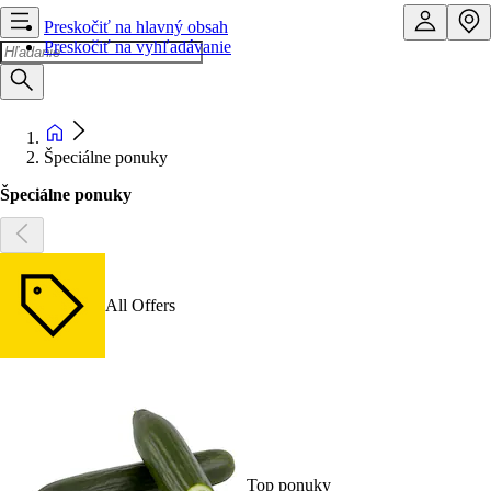
Preskočiť na hlavný obsah
Preskočiť na vyhľadávanie
Špeciálne ponuky
Špeciálne ponuky
All Offers
Top ponuky