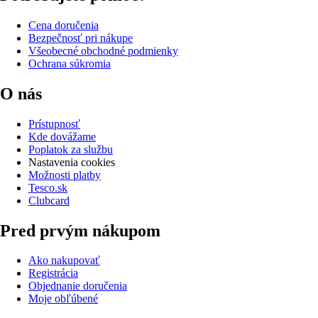
Cena doručenia
Bezpečnosť pri nákupe
Všeobecné obchodné podmienky
Ochrana súkromia
O nás
Prístupnosť
Kde dovážame
Poplatok za službu
Nastavenia cookies
Možnosti platby
Tesco.sk
Clubcard
Pred prvým nákupom
Ako nakupovať
Registrácia
Objednanie doručenia
Moje obľúbené