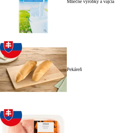
Mliečne výrobky a vajcia
Pekáreň