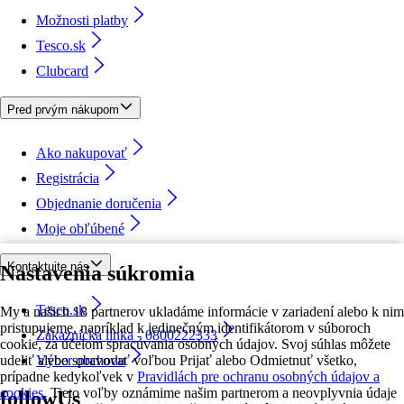
Možnosti platby
Tesco.sk
Clubcard
Pred prvým nákupom
Ako nakupovať
Registrácia
Objednanie doručenia
Moje obľúbené
Kontaktujte nás
Nastavenia súkromia
Tesco.sk
My a našich 18 partnerov ukladáme informácie v zariadení alebo k nim
pristupujeme, napríklad k jedinečným identifikátorom v súboroch
Zákaznícka linka - 0800222333
cookie, za účelom spracúvania osobných údajov. Svoj súhlas môžete
udeliť alebo spravovať voľbou Prijať alebo Odmietnuť všetko,
Výber obchodu
prípadne kedykoľvek v
Pravidlách pre ochranu osobných údajov a
cookies.
Tieto voľby oznámime našim partnerom a neovplyvnia údaje
followUs