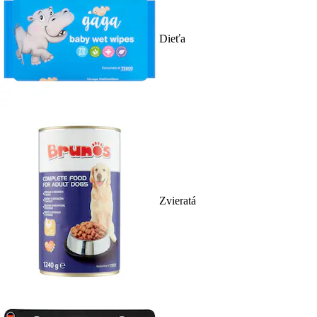
Dieťa
Zvieratá