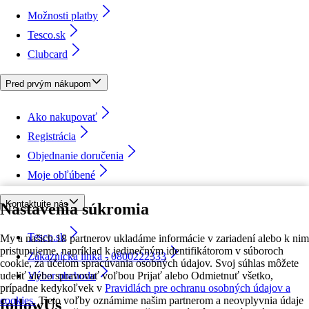
Možnosti platby
Tesco.sk
Clubcard
Pred prvým nákupom
Ako nakupovať
Registrácia
Objednanie doručenia
Moje obľúbené
Kontaktujte nás
Nastavenia súkromia
Tesco.sk
My a našich 18 partnerov ukladáme informácie v zariadení alebo k nim
pristupujeme, napríklad k jedinečným identifikátorom v súboroch
Zákaznícka linka - 0800222333
cookie, za účelom spracúvania osobných údajov. Svoj súhlas môžete
udeliť alebo spravovať voľbou Prijať alebo Odmietnuť všetko,
Výber obchodu
prípadne kedykoľvek v
Pravidlách pre ochranu osobných údajov a
cookies.
Tieto voľby oznámime našim partnerom a neovplyvnia údaje
followUs