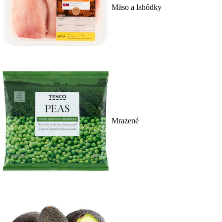
Mäso a lahôdky
Mrazené