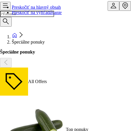
Preskočiť na hlavný obsah
Preskočiť na vyhľadávanie
Špeciálne ponuky
Špeciálne ponuky
All Offers
Top ponuky