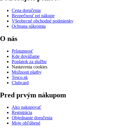
Cena doručenia
Bezpečnosť pri nákupe
Všeobecné obchodné podmienky
Ochrana súkromia
O nás
Prístupnosť
Kde dovážame
Poplatok za službu
Nastavenia cookies
Možnosti platby
Tesco.sk
Clubcard
Pred prvým nákupom
Ako nakupovať
Registrácia
Objednanie doručenia
Moje obľúbené