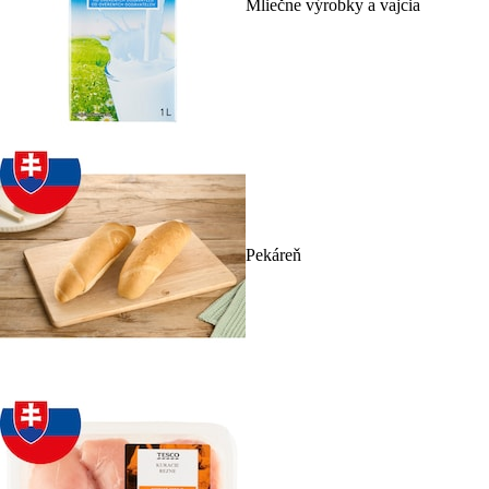
Mliečne výrobky a vajcia
Pekáreň