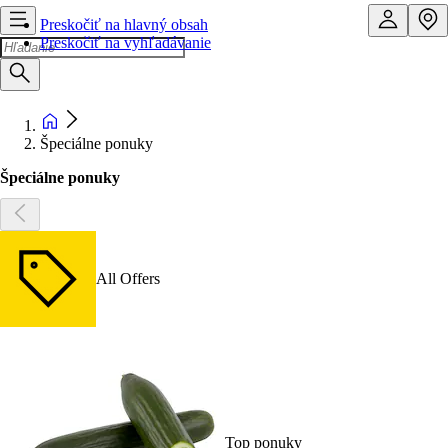
Preskočiť na hlavný obsah
Preskočiť na vyhľadávanie
Špeciálne ponuky
Špeciálne ponuky
All Offers
Top ponuky