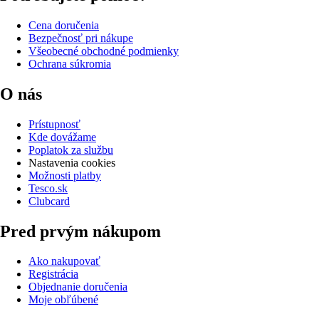
Cena doručenia
Bezpečnosť pri nákupe
Všeobecné obchodné podmienky
Ochrana súkromia
O nás
Prístupnosť
Kde dovážame
Poplatok za službu
Nastavenia cookies
Možnosti platby
Tesco.sk
Clubcard
Pred prvým nákupom
Ako nakupovať
Registrácia
Objednanie doručenia
Moje obľúbené