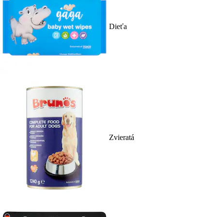
Dieťa
Zvieratá