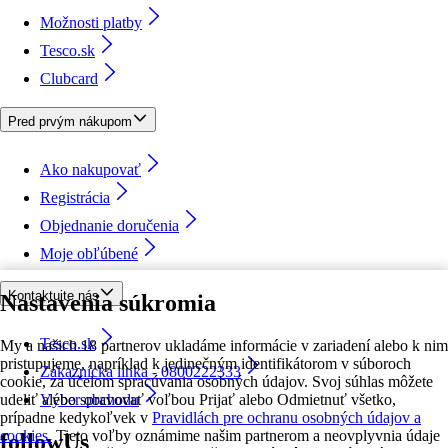
Možnosti platby
Tesco.sk
Clubcard
Pred prvým nákupom
Ako nakupovať
Registrácia
Objednanie doručenia
Moje obľúbené
Kontaktujte nás
Nastavenia súkromia
Tesco.sk
My a našich 18 partnerov ukladáme informácie v zariadení alebo k nim
pristupujeme, napríklad k jedinečným identifikátorom v súboroch
Zákaznícka linka - 0800222333
cookie, za účelom spracúvania osobných údajov. Svoj súhlas môžete
udeliť alebo spravovať voľbou Prijať alebo Odmietnuť všetko,
Výber obchodu
prípadne kedykoľvek v
Pravidlách pre ochranu osobných údajov a
cookies.
Tieto voľby oznámime našim partnerom a neovplyvnia údaje
followUs