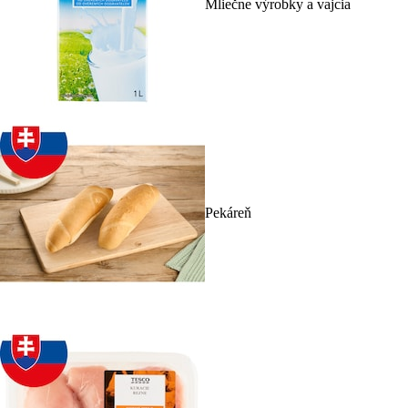
Mliečne výrobky a vajcia
Pekáreň