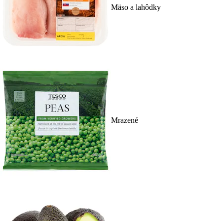
Mäso a lahôdky
Mrazené