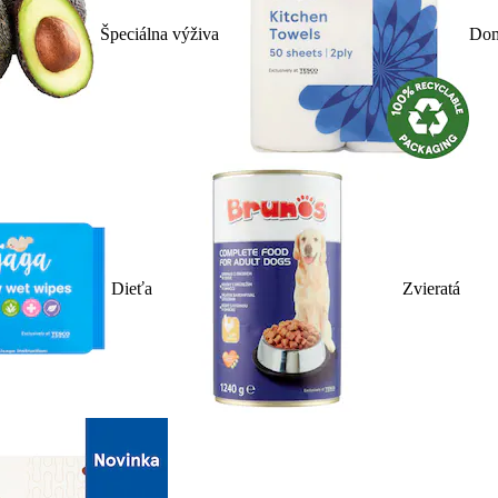
Špeciálna výživa
Dom
Dieťa
Zvieratá