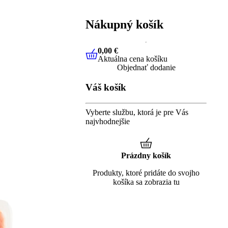
Nákupný košík
0,00 €
Aktuálna cena košíku
0,00 €
Aktuálna cena košíku
Objednať dodanie
Váš košík
Vyberte službu, ktorá je pre Vás
najvhodnejšie
Prázdny košík
Produkty, ktoré pridáte do svojho
košíka sa zobrazia tu