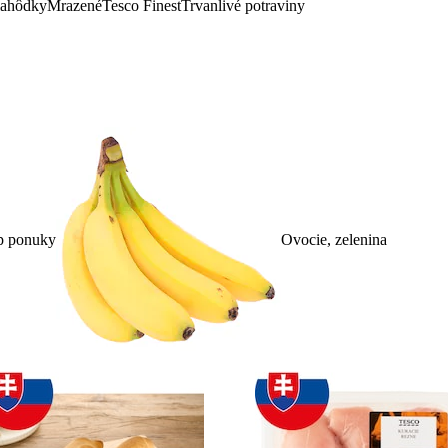
lahôdky
Mrazené
Tesco Finest
Trvanlivé potraviny
p ponuky
Ovocie, zelenina