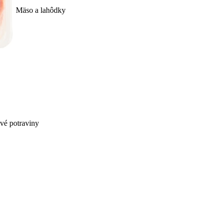
Mäso a lahôdky
ivé potraviny