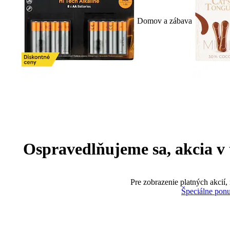
Domov a zábava
Ospravedlňujeme sa, akcia v te
Pre zobrazenie platných akcií,
Špeciálne pon