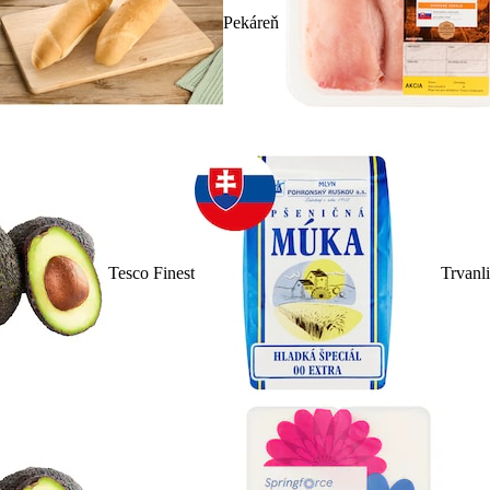
Pekáreň
Tesco Finest
Trvanl