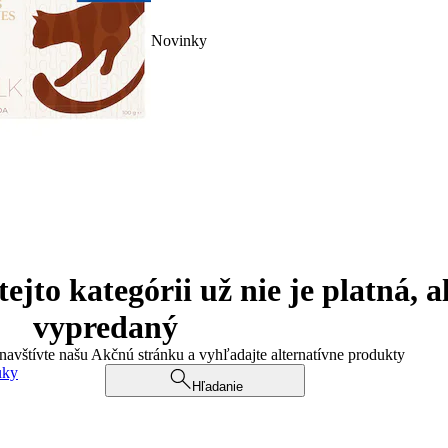
Novinky
jto kategórii už nie je platná, a
vypredaný
 navštívte našu Akčnú stránku a vyhľadajte alternatívne produkty
uky
Hľadanie