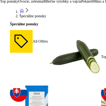
Top ponuky
Ovocie, zelenina
Mliečne výrobky a vajcia
Pekáreň
Mäso a 
Špeciálne ponuky
Špeciálne ponuky
All Offers
To