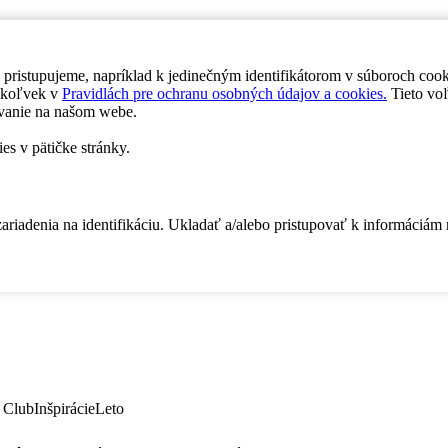
 pristupujeme, napríklad k jedinečným identifikátorom v súboroch coo
dykoľvek v
Pravidlách pre ochranu osobných údajov a cookies.
Tieto voľ
vanie na našom webe.
es v pätičke stránky.
zariadenia na identifikáciu. Ukladať a/alebo pristupovať k informáciám
 Club
Inšpirácie
Leto