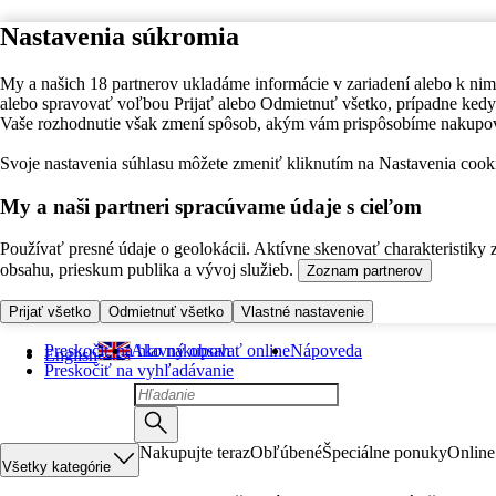
Nastavenia súkromia
My a našich 18 partnerov ukladáme informácie v zariadení alebo k nim
alebo spravovať voľbou Prijať alebo Odmietnuť všetko, prípadne ke
Vaše rozhodnutie však zmení spôsob, akým vám prispôsobíme nakupo
Svoje nastavenia súhlasu môžete zmeniť kliknutím na Nastavenia cooki
My a naši partneri spracúvame údaje s cieľom
Používať presné údaje o geolokácii. Aktívne skenovať charakteristiky 
obsahu, prieskum publika a vývoj služieb.
Zoznam partnerov
Prijať všetko
Odmietnuť všetko
Vlastné nastavenie
Preskočiť na hlavný obsah
Ako nakupovať online
Nápoveda
English
Preskočiť na vyhľadávanie
Nakupujte teraz
Obľúbené
Špeciálne ponuky
Online
Všetky kategórie