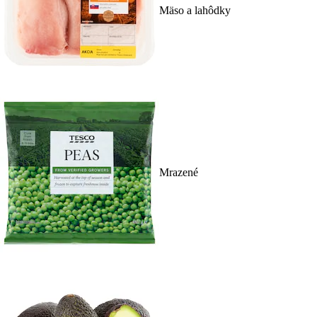
Mäso a lahôdky
Mrazené