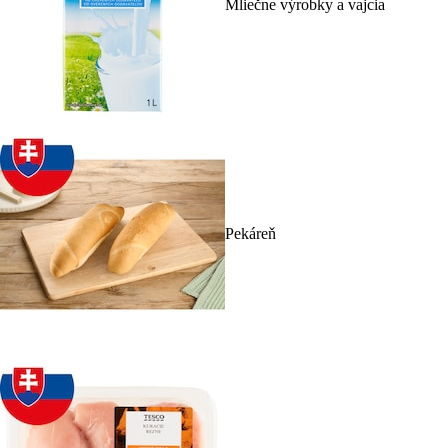
Mliečne výrobky a vajcia
Pekáreň