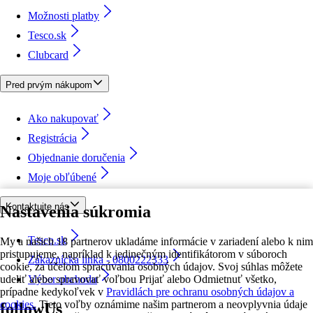
Možnosti platby
Tesco.sk
Clubcard
Pred prvým nákupom
Ako nakupovať
Registrácia
Objednanie doručenia
Moje obľúbené
Kontaktujte nás
Nastavenia súkromia
Tesco.sk
My a našich 18 partnerov ukladáme informácie v zariadení alebo k nim
pristupujeme, napríklad k jedinečným identifikátorom v súboroch
Zákaznícka linka - 0800222333
cookie, za účelom spracúvania osobných údajov. Svoj súhlas môžete
udeliť alebo spravovať voľbou Prijať alebo Odmietnuť všetko,
Výber obchodu
prípadne kedykoľvek v
Pravidlách pre ochranu osobných údajov a
cookies.
Tieto voľby oznámime našim partnerom a neovplyvnia údaje
followUs