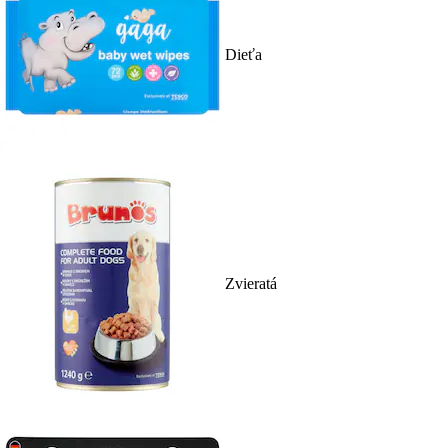
Dieťa
Zvieratá