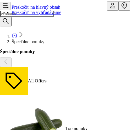
Preskočiť na hlavný obsah
Preskočiť na vyhľadávanie
Špeciálne ponuky
Špeciálne ponuky
All Offers
Top ponuky