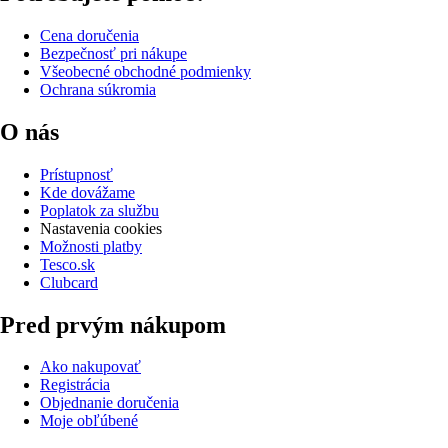
Cena doručenia
Bezpečnosť pri nákupe
Všeobecné obchodné podmienky
Ochrana súkromia
O nás
Prístupnosť
Kde dovážame
Poplatok za službu
Nastavenia cookies
Možnosti platby
Tesco.sk
Clubcard
Pred prvým nákupom
Ako nakupovať
Registrácia
Objednanie doručenia
Moje obľúbené