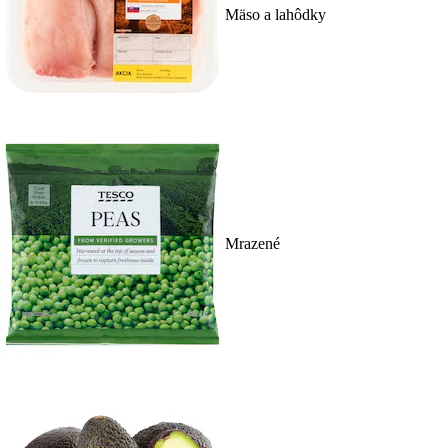
Mäso a lahôdky
Mrazené