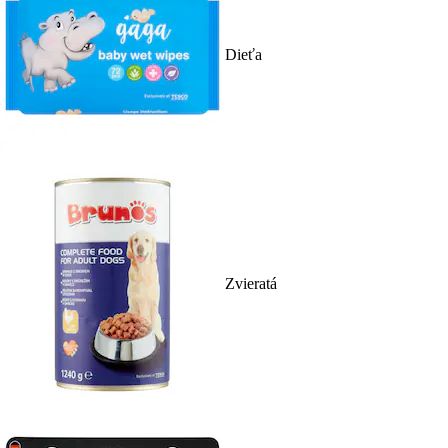
Dieťa
Zvieratá