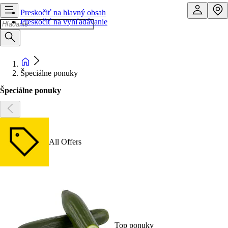
Preskočiť na hlavný obsah
Preskočiť na vyhľadávanie
Špeciálne ponuky
Špeciálne ponuky
All Offers
Top ponuky