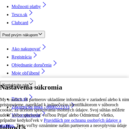
Možnosti platby
Tesco.sk
Clubcard
Pred prvým nákupom
Ako nakupovať
Registrácia
Objednanie doručenia
Moje obľúbené
Kontaktujte nás
Nastavenia súkromia
Tesco.sk
My a našich 18 partnerov ukladáme informácie v zariadení alebo k nim
pristupujeme, napríklad k jedinečným identifikátorom v súboroch
Zákaznícka linka - 0800222333
cookie, za účelom spracúvania osobných údajov. Svoj súhlas môžete
udeliť alebo spravovať voľbou Prijať alebo Odmietnuť všetko,
Výber obchodu
prípadne kedykoľvek v
Pravidlách pre ochranu osobných údajov a
cookies.
Tieto voľby oznámime našim partnerom a neovplyvnia údaje
followUs