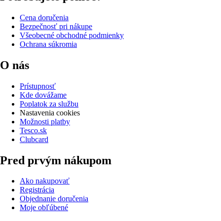
Cena doručenia
Bezpečnosť pri nákupe
Všeobecné obchodné podmienky
Ochrana súkromia
O nás
Prístupnosť
Kde dovážame
Poplatok za službu
Nastavenia cookies
Možnosti platby
Tesco.sk
Clubcard
Pred prvým nákupom
Ako nakupovať
Registrácia
Objednanie doručenia
Moje obľúbené