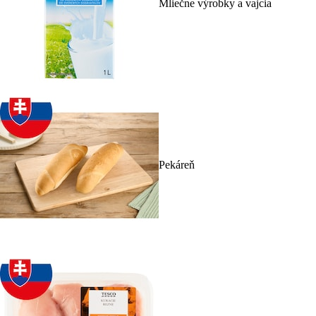
Mliečne výrobky a vajcia
Pekáreň