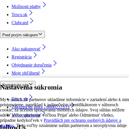
Možnosti platby
Tesco.sk
Clubcard
Pred prvým nákupom
Ako nakupovať
Registrácia
Objednanie doručenia
Moje obľúbené
Kontaktujte nás
Nastavenia súkromia
Tesco.sk
My a našich 18 partnerov ukladáme informácie v zariadení alebo k nim
pristupujeme, napríklad k jedinečným identifikátorom v súboroch
Zákaznícka linka - 0800222333
cookie, za účelom spracúvania osobných údajov. Svoj súhlas môžete
udeliť alebo spravovať voľbou Prijať alebo Odmietnuť všetko,
Výber obchodu
prípadne kedykoľvek v
Pravidlách pre ochranu osobných údajov a
cookies.
Tieto voľby oznámime našim partnerom a neovplyvnia údaje
followUs