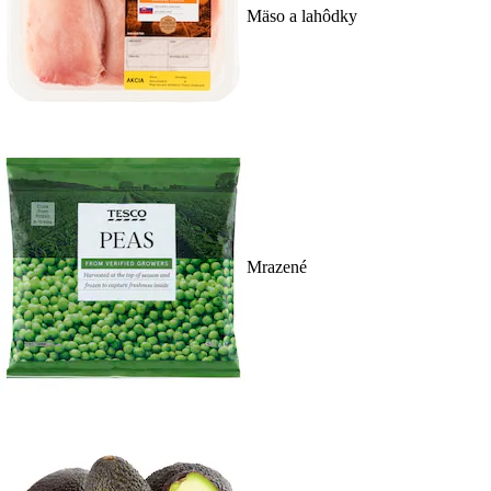
Mäso a lahôdky
Mrazené