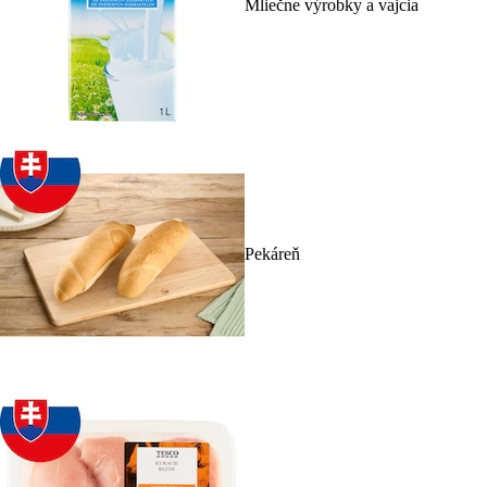
Mliečne výrobky a vajcia
Pekáreň