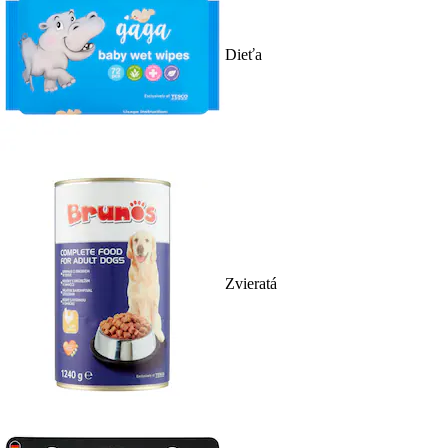
Dieťa
Zvieratá