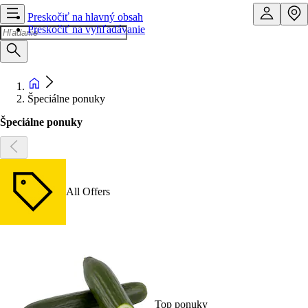
Preskočiť na hlavný obsah
Preskočiť na vyhľadávanie
Špeciálne ponuky
Špeciálne ponuky
All Offers
Top ponuky