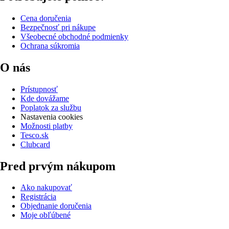
Cena doručenia
Bezpečnosť pri nákupe
Všeobecné obchodné podmienky
Ochrana súkromia
O nás
Prístupnosť
Kde dovážame
Poplatok za službu
Nastavenia cookies
Možnosti platby
Tesco.sk
Clubcard
Pred prvým nákupom
Ako nakupovať
Registrácia
Objednanie doručenia
Moje obľúbené