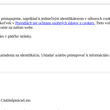
 pristupujeme, napríklad k jedinečným identifikátorom v súboroch coo
dykoľvek v
Pravidlách pre ochranu osobných údajov a cookies.
Tieto voľ
vanie na našom webe.
es v pätičke stránky.
zariadenia na identifikáciu. Ukladať a/alebo pristupovať k informáciám
 Club
Inšpirácie
Leto