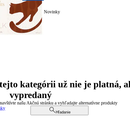
Novinky
jto kategórii už nie je platná, a
vypredaný
 navštívte našu Akčnú stránku a vyhľadajte alternatívne produkty
uky
Hľadanie