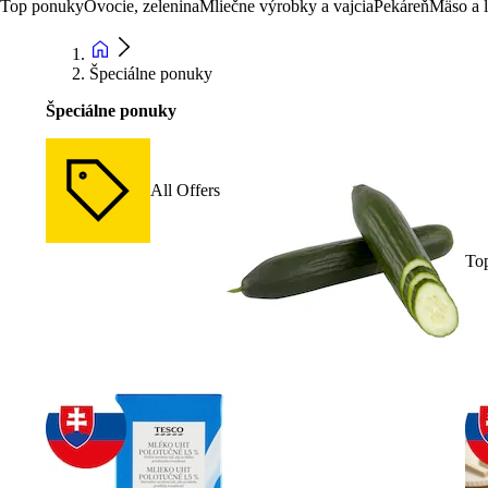
Top ponuky
Ovocie, zelenina
Mliečne výrobky a vajcia
Pekáreň
Mäso a 
Špeciálne ponuky
Špeciálne ponuky
All Offers
To