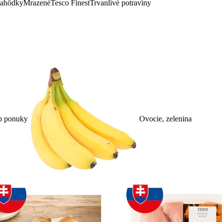
lahôdky
Mrazené
Tesco Finest
Trvanlivé potraviny
p ponuky
Ovocie, zelenina