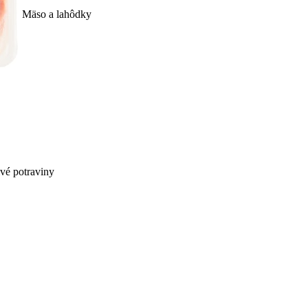
Mäso a lahôdky
ivé potraviny