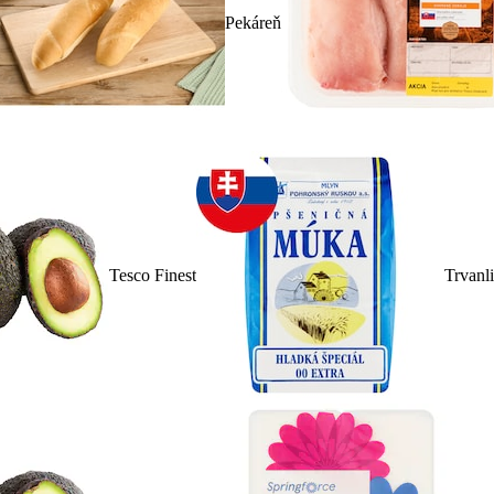
Pekáreň
Tesco Finest
Trvanl