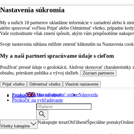
Nastavenia súkromia
My a našich 18 partnerov ukladáme informácie v zariadení alebo k nim
alebo spravovať voľbou Prijať alebo Odmietnuť všetko, prípadne ke
Vaše rozhodnutie však zmení spôsob, akým vám prispôsobíme nakupo
Svoje nastavenia súhlasu môžete zmeniť kliknutím na Nastavenia cooki
My a naši partneri spracúvame údaje s cieľom
Používať presné údaje o geolokácii. Aktívne skenovať charakteristiky 
obsahu, prieskum publika a vývoj služieb.
Zoznam partnerov
Prijať všetko
Odmietnuť všetko
Vlastné nastavenie
Preskočiť na hlavný obsah
Ako nakupovať online
Nápoveda
English
Preskočiť na vyhľadávanie
Nakupujte teraz
Obľúbené
Špeciálne ponuky
Online
Všetky kategórie