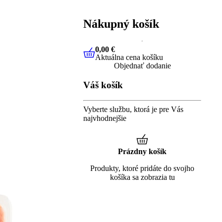
Nákupný košík
0,00 €
Aktuálna cena košíku
0,00 €
Aktuálna cena košíku
Objednať dodanie
Váš košík
Vyberte službu, ktorá je pre Vás
najvhodnejšie
Prázdny košík
Produkty, ktoré pridáte do svojho
košíka sa zobrazia tu