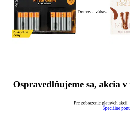
Domov a zábava
Ospravedlňujeme sa, akcia v te
Pre zobrazenie platných akcií,
Špeciálne pon