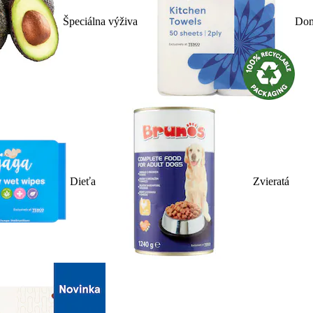
Špeciálna výživa
Dom
Dieťa
Zvieratá