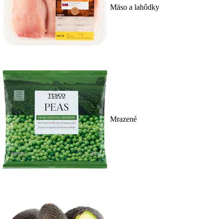
Mäso a lahôdky
Mrazené