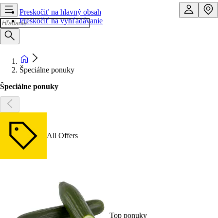
Preskočiť na hlavný obsah
Preskočiť na vyhľadávanie
Špeciálne ponuky
Špeciálne ponuky
All Offers
Top ponuky