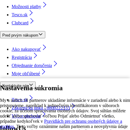
Možnosti platby
Tesco.sk
Clubcard
Pred prvým nákupom
Ako nakupovať
Registrácia
Objednanie doručenia
Moje obľúbené
Kontaktujte nás
Nastavenia súkromia
Tesco.sk
My a našich 18 partnerov ukladáme informácie v zariadení alebo k nim
pristupujeme, napríklad k jedinečným identifikátorom v súboroch
Zákaznícka linka - 0800222333
cookie, za účelom spracúvania osobných údajov. Svoj súhlas môžete
udeliť alebo spravovať voľbou Prijať alebo Odmietnuť všetko,
Výber obchodu
prípadne kedykoľvek v
Pravidlách pre ochranu osobných údajov a
cookies.
Tieto voľby oznámime našim partnerom a neovplyvnia údaje
followUs