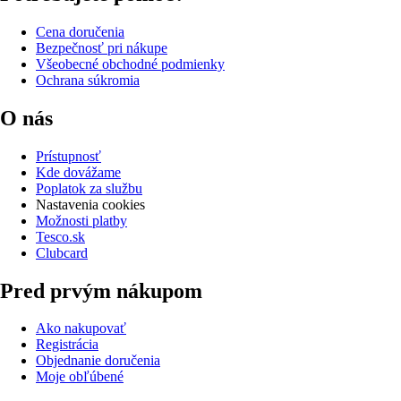
Cena doručenia
Bezpečnosť pri nákupe
Všeobecné obchodné podmienky
Ochrana súkromia
O nás
Prístupnosť
Kde dovážame
Poplatok za službu
Nastavenia cookies
Možnosti platby
Tesco.sk
Clubcard
Pred prvým nákupom
Ako nakupovať
Registrácia
Objednanie doručenia
Moje obľúbené