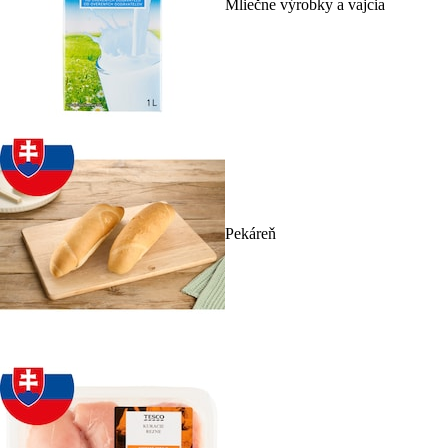
Mliečne výrobky a vajcia
Pekáreň