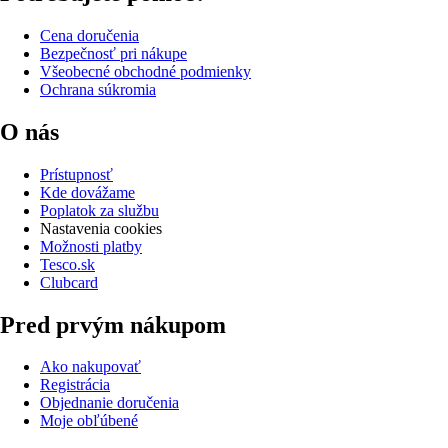
Cena doručenia
Bezpečnosť pri nákupe
Všeobecné obchodné podmienky
Ochrana súkromia
O nás
Prístupnosť
Kde dovážame
Poplatok za službu
Nastavenia cookies
Možnosti platby
Tesco.sk
Clubcard
Pred prvým nákupom
Ako nakupovať
Registrácia
Objednanie doručenia
Moje obľúbené