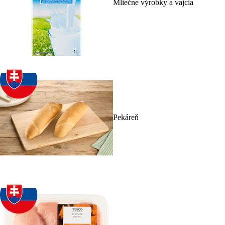
Mliečne výrobky a vajcia
Pekáreň