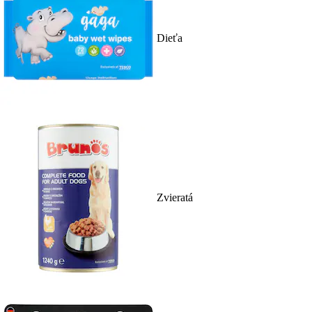
Dieťa
Zvieratá