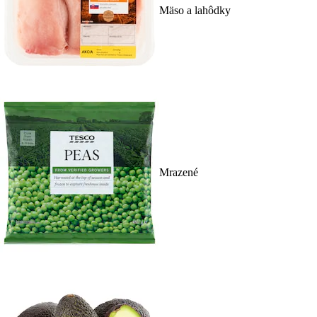
Mäso a lahôdky
Mrazené