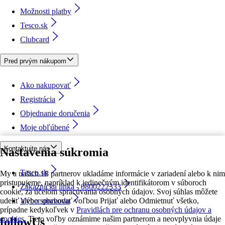
Možnosti platby
Tesco.sk
Clubcard
Pred prvým nákupom
Ako nakupovať
Registrácia
Objednanie doručenia
Moje obľúbené
Kontaktujte nás
Nastavenia súkromia
Tesco.sk
My a našich 18 partnerov ukladáme informácie v zariadení alebo k nim
pristupujeme, napríklad k jedinečným identifikátorom v súboroch
Zákaznícka linka - 0800222333
cookie, za účelom spracúvania osobných údajov. Svoj súhlas môžete
udeliť alebo spravovať voľbou Prijať alebo Odmietnuť všetko,
Výber obchodu
prípadne kedykoľvek v
Pravidlách pre ochranu osobných údajov a
cookies.
Tieto voľby oznámime našim partnerom a neovplyvnia údaje
followUs