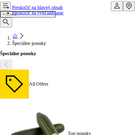
Preskočiť na hlavný obsah
Preskočiť na vyhľadávanie
Špeciálne ponuky
Špeciálne ponuky
All Offers
Top ponuky