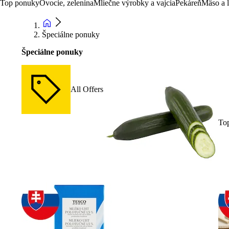
Top ponuky
Ovocie, zelenina
Mliečne výrobky a vajcia
Pekáreň
Mäso a 
Špeciálne ponuky
Špeciálne ponuky
All Offers
To