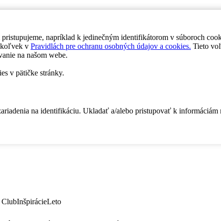
 pristupujeme, napríklad k jedinečným identifikátorom v súboroch coo
dykoľvek v
Pravidlách pre ochranu osobných údajov a cookies.
Tieto voľ
vanie na našom webe.
es v pätičke stránky.
zariadenia na identifikáciu. Ukladať a/alebo pristupovať k informáciám
 Club
Inšpirácie
Leto