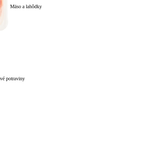
Mäso a lahôdky
ivé potraviny