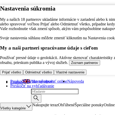
Nastavenia súkromia
My a našich 18 partnerov ukladáme informácie v zariadení alebo k nim
alebo spravovať voľbou Prijať alebo Odmietnuť všetko, prípadne ke
Vaše rozhodnutie však zmení spôsob, akým vám prispôsobíme nakupo
Svoje nastavenia súhlasu môžete zmeniť kliknutím na Nastavenia cooki
My a naši partneri spracúvame údaje s cieľom
Používať presné údaje o geolokácii. Aktívne skenovať charakteristiky 
obsahu, prieskum publika a vývoj služieb.
Zoznam partnerov
Prijať všetko
Odmietnuť všetko
Vlastné nastavenie
Preskočiť na hlavný obsah
Ako nakupovať online
Nápoveda
English
Preskočiť na vyhľadávanie
Nakupujte teraz
Obľúbené
Špeciálne ponuky
Online
Všetky kategórie