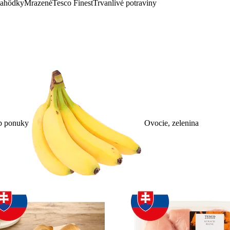
lahôdky
Mrazené
Tesco Finest
Trvanlivé potraviny
p ponuky
Ovocie, zelenina