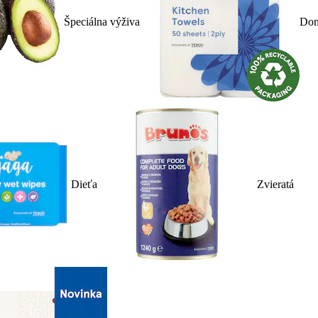
Špeciálna výživa
Dom
Dieťa
Zvieratá