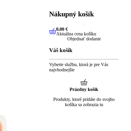
Nákupný košík
0,00 €
Aktuálna cena košíku
0,00 €
Aktuálna cena košíku
Objednať dodanie
Váš košík
Vyberte službu, ktorá je pre Vás
najvhodnejšie
Prázdny košík
Produkty, ktoré pridáte do svojho
košíka sa zobrazia tu