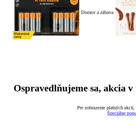
Domov a zábava
Ospravedlňujeme sa, akcia v te
Pre zobrazenie platných akcií,
Špeciálne pon