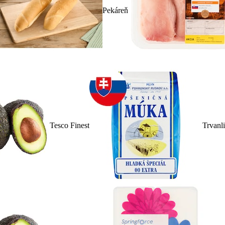
Pekáreň
Tesco Finest
Trvanl