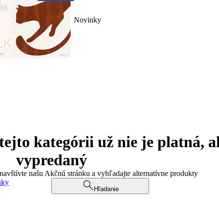
Novinky
jto kategórii už nie je platná, a
vypredaný
 navštívte našu Akčnú stránku a vyhľadajte alternatívne produkty
uky
Hľadanie