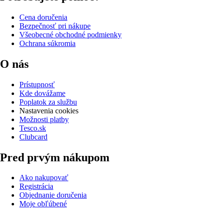
Cena doručenia
Bezpečnosť pri nákupe
Všeobecné obchodné podmienky
Ochrana súkromia
O nás
Prístupnosť
Kde dovážame
Poplatok za službu
Nastavenia cookies
Možnosti platby
Tesco.sk
Clubcard
Pred prvým nákupom
Ako nakupovať
Registrácia
Objednanie doručenia
Moje obľúbené