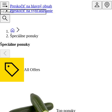
Preskočiť na hlavný obsah
Preskočiť na vyhľadávanie
Špeciálne ponuky
Špeciálne ponuky
All Offers
Top ponuky