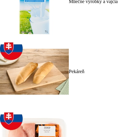
Mliečne výrobky a vajcia
Pekáreň