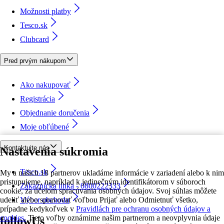
Možnosti platby
Tesco.sk
Clubcard
Pred prvým nákupom
Ako nakupovať
Registrácia
Objednanie doručenia
Moje obľúbené
Kontaktujte nás
Nastavenia súkromia
Tesco.sk
My a našich 18 partnerov ukladáme informácie v zariadení alebo k nim
pristupujeme, napríklad k jedinečným identifikátorom v súboroch
Zákaznícka linka - 0800222333
cookie, za účelom spracúvania osobných údajov. Svoj súhlas môžete
udeliť alebo spravovať voľbou Prijať alebo Odmietnuť všetko,
Výber obchodu
prípadne kedykoľvek v
Pravidlách pre ochranu osobných údajov a
cookies.
Tieto voľby oznámime našim partnerom a neovplyvnia údaje
followUs