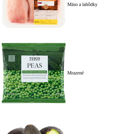
Mäso a lahôdky
Mrazené