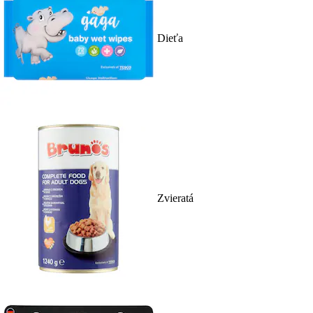
Dieťa
Zvieratá