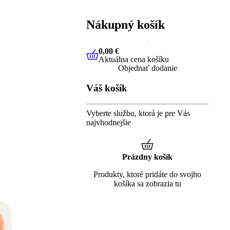
Nákupný košík
0,00 €
Aktuálna cena košíku
0,00 €
Aktuálna cena košíku
Objednať dodanie
Váš košík
Vyberte službu, ktorá je pre Vás
najvhodnejšie
Prázdny košík
Produkty, ktoré pridáte do svojho
košíka sa zobrazia tu