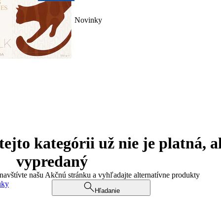
Novinky
jto kategórii už nie je platná, a
vypredaný
 navštívte našu Akčnú stránku a vyhľadajte alternatívne produkty
uky
Hľadanie