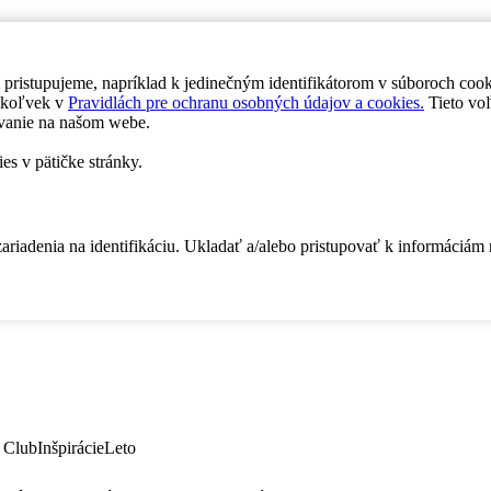
 pristupujeme, napríklad k jedinečným identifikátorom v súboroch coo
dykoľvek v
Pravidlách pre ochranu osobných údajov a cookies.
Tieto voľ
vanie na našom webe.
es v pätičke stránky.
zariadenia na identifikáciu. Ukladať a/alebo pristupovať k informáciám
 Club
Inšpirácie
Leto