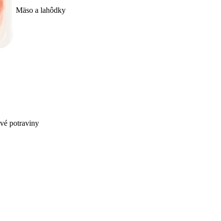
Mäso a lahôdky
ivé potraviny