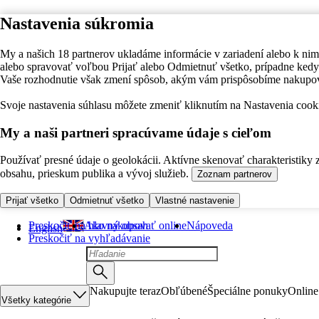
Nastavenia súkromia
My a našich 18 partnerov ukladáme informácie v zariadení alebo k nim
alebo spravovať voľbou Prijať alebo Odmietnuť všetko, prípadne ke
Vaše rozhodnutie však zmení spôsob, akým vám prispôsobíme nakupo
Svoje nastavenia súhlasu môžete zmeniť kliknutím na Nastavenia cooki
My a naši partneri spracúvame údaje s cieľom
Používať presné údaje o geolokácii. Aktívne skenovať charakteristiky 
obsahu, prieskum publika a vývoj služieb.
Zoznam partnerov
Prijať všetko
Odmietnuť všetko
Vlastné nastavenie
Preskočiť na hlavný obsah
Ako nakupovať online
Nápoveda
English
Preskočiť na vyhľadávanie
Nakupujte teraz
Obľúbené
Špeciálne ponuky
Online
Všetky kategórie