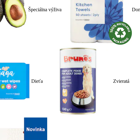
Špeciálna výživa
Dom
Dieťa
Zvieratá