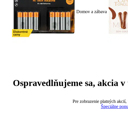
Domov a zábava
Ospravedlňujeme sa, akcia v te
Pre zobrazenie platných akcií,
Špeciálne pon