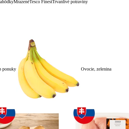
lahôdky
Mrazené
Tesco Finest
Trvanlivé potraviny
p ponuky
Ovocie, zelenina