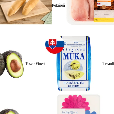
Pekáreň
Tesco Finest
Trvanl