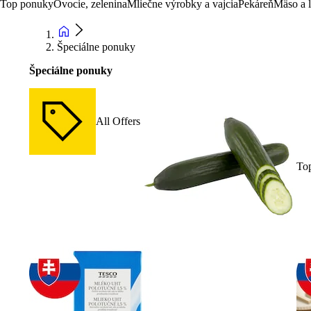
Top ponuky
Ovocie, zelenina
Mliečne výrobky a vajcia
Pekáreň
Mäso a 
Špeciálne ponuky
Špeciálne ponuky
All Offers
To