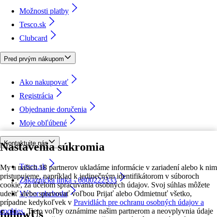
Možnosti platby
Tesco.sk
Clubcard
Pred prvým nákupom
Ako nakupovať
Registrácia
Objednanie doručenia
Moje obľúbené
Kontaktujte nás
Nastavenia súkromia
Tesco.sk
My a našich 18 partnerov ukladáme informácie v zariadení alebo k nim
pristupujeme, napríklad k jedinečným identifikátorom v súboroch
Zákaznícka linka - 0800222333
cookie, za účelom spracúvania osobných údajov. Svoj súhlas môžete
udeliť alebo spravovať voľbou Prijať alebo Odmietnuť všetko,
Výber obchodu
prípadne kedykoľvek v
Pravidlách pre ochranu osobných údajov a
cookies.
Tieto voľby oznámime našim partnerom a neovplyvnia údaje
followUs