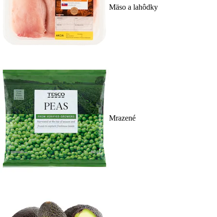
Mäso a lahôdky
Mrazené