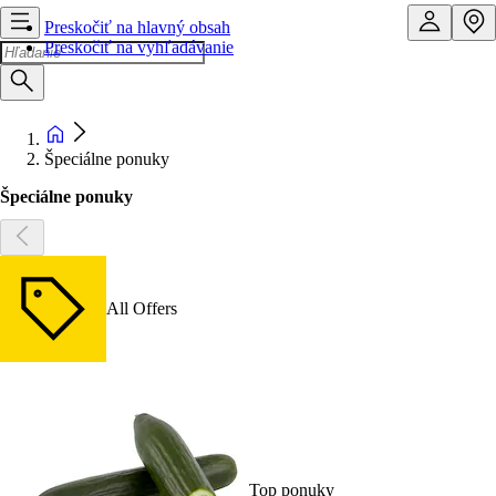
Preskočiť na hlavný obsah
Preskočiť na vyhľadávanie
Špeciálne ponuky
Špeciálne ponuky
All Offers
Top ponuky