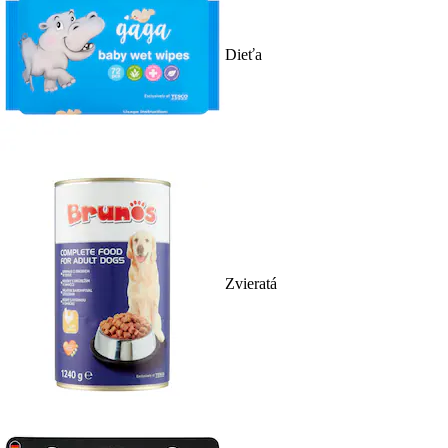
Dieťa
Zvieratá