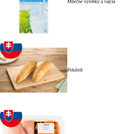
Mliečne výrobky a vajcia
Pekáreň