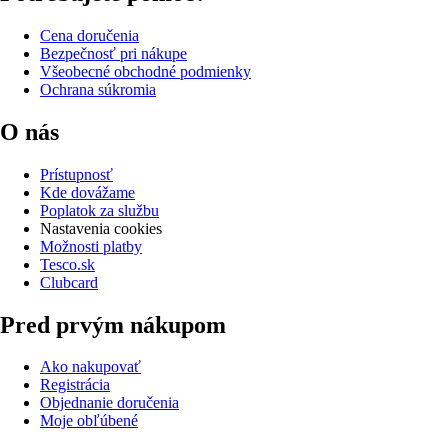
Cena doručenia
Bezpečnosť pri nákupe
Všeobecné obchodné podmienky
Ochrana súkromia
O nás
Prístupnosť
Kde dovážame
Poplatok za službu
Nastavenia cookies
Možnosti platby
Tesco.sk
Clubcard
Pred prvým nákupom
Ako nakupovať
Registrácia
Objednanie doručenia
Moje obľúbené