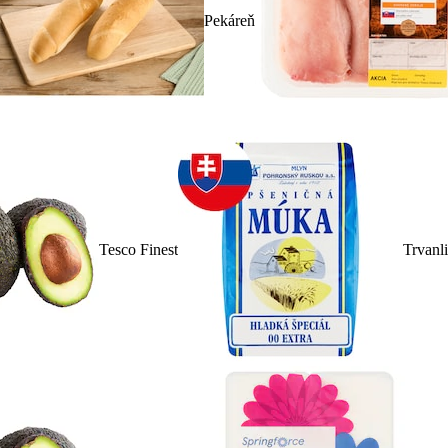
Pekáreň
Tesco Finest
Trvanl