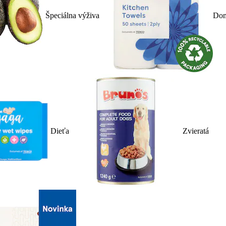
Špeciálna výživa
Dom
Dieťa
Zvieratá