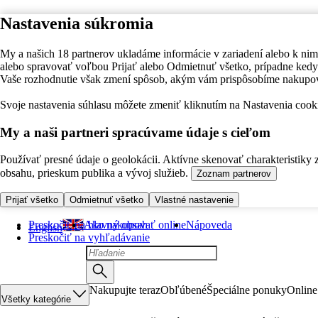
Nastavenia súkromia
My a našich 18 partnerov ukladáme informácie v zariadení alebo k nim
alebo spravovať voľbou Prijať alebo Odmietnuť všetko, prípadne ke
Vaše rozhodnutie však zmení spôsob, akým vám prispôsobíme nakupo
Svoje nastavenia súhlasu môžete zmeniť kliknutím na Nastavenia cooki
My a naši partneri spracúvame údaje s cieľom
Používať presné údaje o geolokácii. Aktívne skenovať charakteristiky 
obsahu, prieskum publika a vývoj služieb.
Zoznam partnerov
Prijať všetko
Odmietnuť všetko
Vlastné nastavenie
Preskočiť na hlavný obsah
Ako nakupovať online
Nápoveda
English
Preskočiť na vyhľadávanie
Nakupujte teraz
Obľúbené
Špeciálne ponuky
Online
Všetky kategórie