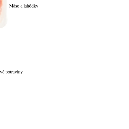
Mäso a lahôdky
ivé potraviny