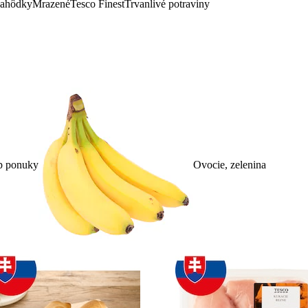
lahôdky
Mrazené
Tesco Finest
Trvanlivé potraviny
p ponuky
Ovocie, zelenina