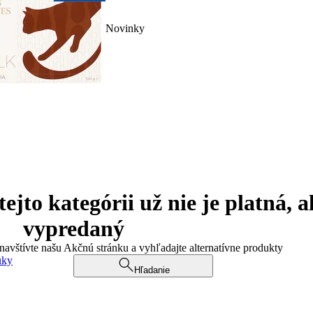
Novinky
jto kategórii už nie je platná, a
vypredaný
 navštívte našu Akčnú stránku a vyhľadajte alternatívne produkty
uky
Hľadanie