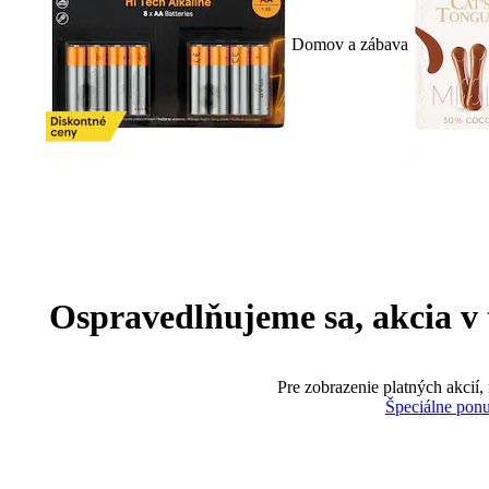
Domov a zábava
Ospravedlňujeme sa, akcia v te
Pre zobrazenie platných akcií,
Špeciálne pon