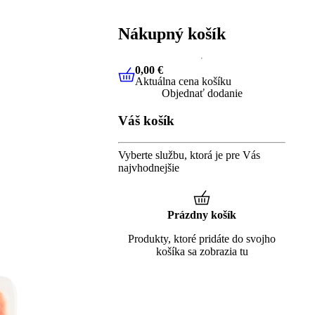
Nákupný košík
0,00 €
Aktuálna cena košíku
0,00 €
Aktuálna cena košíku
Objednať dodanie
Váš košík
Vyberte službu, ktorá je pre Vás
najvhodnejšie
Prázdny košík
Produkty, ktoré pridáte do svojho
košíka sa zobrazia tu