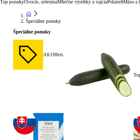
Top ponuky
Ovocie, zelenina
Mliečne výrobky a vajcia
Pekáreň
Mäso a 
Špeciálne ponuky
Špeciálne ponuky
All Offers
To