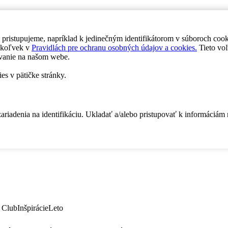
 pristupujeme, napríklad k jedinečným identifikátorom v súboroch coo
dykoľvek v
Pravidlách pre ochranu osobných údajov a cookies.
Tieto voľ
vanie na našom webe.
es v pätičke stránky.
zariadenia na identifikáciu. Ukladať a/alebo pristupovať k informáciám
 Club
Inšpirácie
Leto