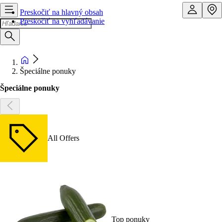
Preskočiť na hlavný obsah
Preskočiť na vyhľadávanie
Špeciálne ponuky
Špeciálne ponuky
All Offers
Top ponuky