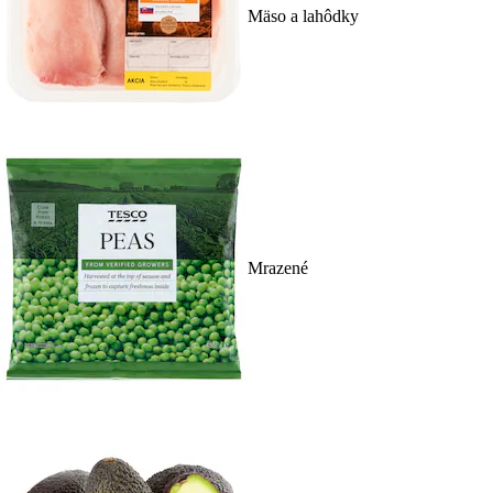
Mäso a lahôdky
Mrazené