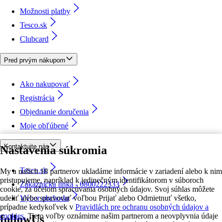
Možnosti platby
Tesco.sk
Clubcard
Pred prvým nákupom
Ako nakupovať
Registrácia
Objednanie doručenia
Moje obľúbené
Kontaktujte nás
Nastavenia súkromia
Tesco.sk
My a našich 18 partnerov ukladáme informácie v zariadení alebo k nim
pristupujeme, napríklad k jedinečným identifikátorom v súboroch
Zákaznícka linka - 0800222333
cookie, za účelom spracúvania osobných údajov. Svoj súhlas môžete
udeliť alebo spravovať voľbou Prijať alebo Odmietnuť všetko,
Výber obchodu
prípadne kedykoľvek v
Pravidlách pre ochranu osobných údajov a
cookies.
Tieto voľby oznámime našim partnerom a neovplyvnia údaje
followUs