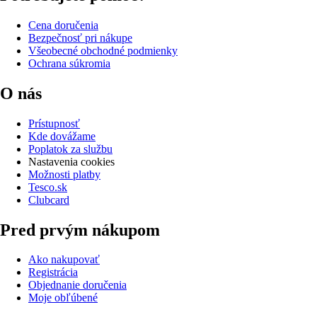
Cena doručenia
Bezpečnosť pri nákupe
Všeobecné obchodné podmienky
Ochrana súkromia
O nás
Prístupnosť
Kde dovážame
Poplatok za službu
Nastavenia cookies
Možnosti platby
Tesco.sk
Clubcard
Pred prvým nákupom
Ako nakupovať
Registrácia
Objednanie doručenia
Moje obľúbené