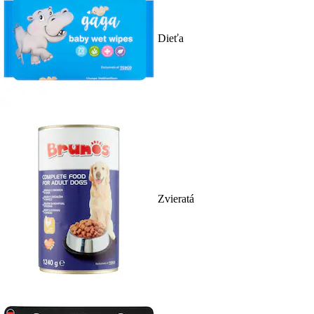
Dieťa
Zvieratá