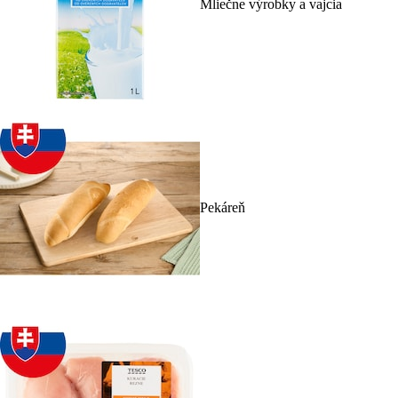
Mliečne výrobky a vajcia
Pekáreň