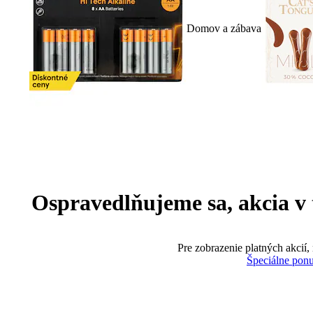
Domov a zábava
Ospravedlňujeme sa, akcia v te
Pre zobrazenie platných akcií,
Špeciálne pon