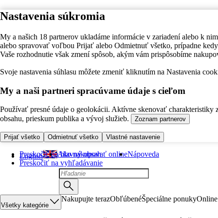
Nastavenia súkromia
My a našich 18 partnerov ukladáme informácie v zariadení alebo k nim
alebo spravovať voľbou Prijať alebo Odmietnuť všetko, prípadne ke
Vaše rozhodnutie však zmení spôsob, akým vám prispôsobíme nakupo
Svoje nastavenia súhlasu môžete zmeniť kliknutím na Nastavenia cooki
My a naši partneri spracúvame údaje s cieľom
Používať presné údaje o geolokácii. Aktívne skenovať charakteristiky 
obsahu, prieskum publika a vývoj služieb.
Zoznam partnerov
Prijať všetko
Odmietnuť všetko
Vlastné nastavenie
Preskočiť na hlavný obsah
Ako nakupovať online
Nápoveda
English
Preskočiť na vyhľadávanie
Nakupujte teraz
Obľúbené
Špeciálne ponuky
Online
Všetky kategórie