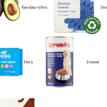
Špeciálna výživa
Dom
Dieťa
Zvieratá