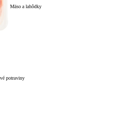
Mäso a lahôdky
ivé potraviny