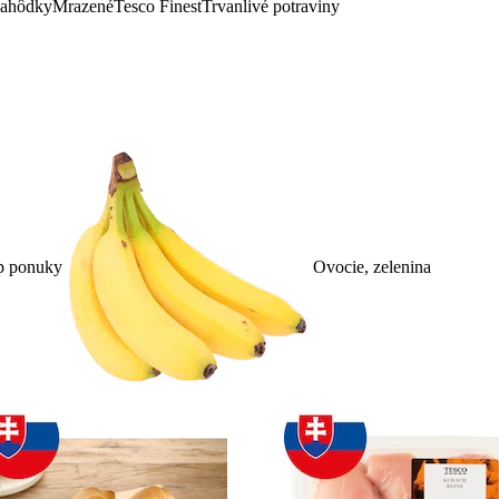
lahôdky
Mrazené
Tesco Finest
Trvanlivé potraviny
p ponuky
Ovocie, zelenina