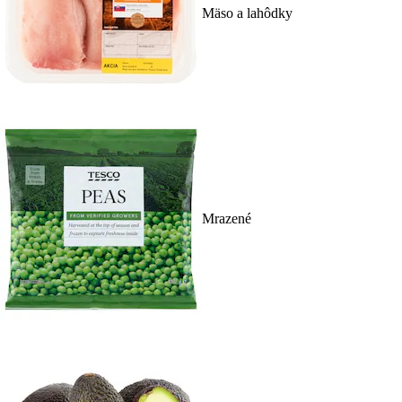
Mäso a lahôdky
Mrazené