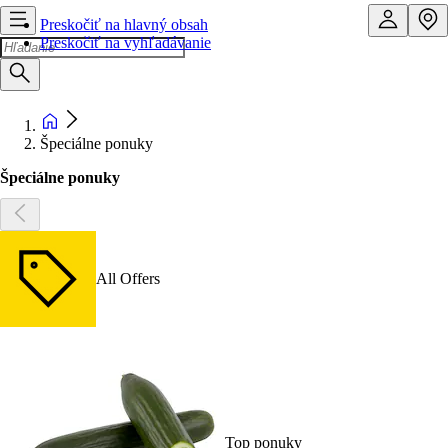
Preskočiť na hlavný obsah
Preskočiť na vyhľadávanie
Špeciálne ponuky
Špeciálne ponuky
All Offers
Top ponuky