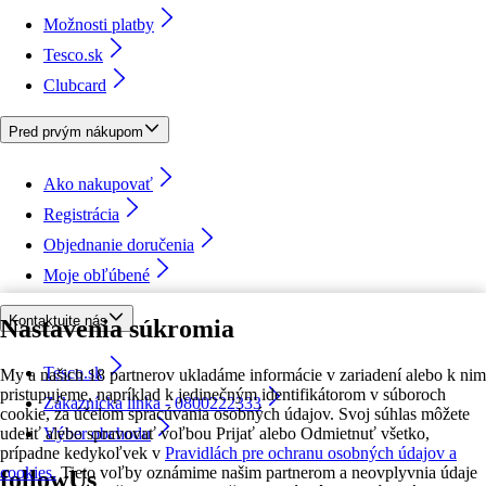
Možnosti platby
Tesco.sk
Clubcard
Pred prvým nákupom
Ako nakupovať
Registrácia
Objednanie doručenia
Moje obľúbené
Kontaktujte nás
Nastavenia súkromia
Tesco.sk
My a našich 18 partnerov ukladáme informácie v zariadení alebo k nim
pristupujeme, napríklad k jedinečným identifikátorom v súboroch
Zákaznícka linka - 0800222333
cookie, za účelom spracúvania osobných údajov. Svoj súhlas môžete
udeliť alebo spravovať voľbou Prijať alebo Odmietnuť všetko,
Výber obchodu
prípadne kedykoľvek v
Pravidlách pre ochranu osobných údajov a
cookies.
Tieto voľby oznámime našim partnerom a neovplyvnia údaje
followUs