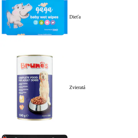
Dieťa
Zvieratá