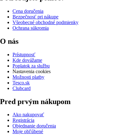
Cena doručenia
Bezpečnosť pri nákupe
Všeobecné obchodné podmienky
Ochrana súkromia
O nás
Prístupnosť
Kde dovážame
Poplatok za službu
Nastavenia cookies
Možnosti platby
Tesco.sk
Clubcard
Pred prvým nákupom
Ako nakupovať
Registrácia
Objednanie doručenia
Moje obľúbené