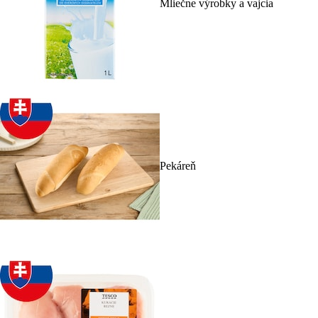
Mliečne výrobky a vajcia
Pekáreň